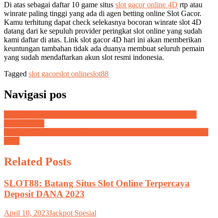
Di atas sebagai daftar 10 game situs
slot gacor online 4D
rtp atau
winrate paling tinggi yang ada di agen betting online Slot Gacor.
Kamu terhitung dapat check selekasnya bocoran winrate slot 4D
datang dari ke sepuluh provider peringkat slot online yang sudah
kami daftar di atas. Link slot gacor 4D hari ini akan memberikan
keuntungan tambahan tidak ada duanya membuat seluruh pemain
yang sudah mendaftarkan akun slot resmi indonesia.
Tagged
slot gacor
slot online
slot88
Navigasi pos
SLOT88: Banjarnegara Daftar Slot Online Terpercaya Deposit
DANA 2023
SLOT88: Ponorogo Agen Slot Online Terpercaya Deposit DANA
2023
Related Posts
SLOT88: Batang Situs Slot Online Terpercaya
Deposit DANA 2023
April 10, 2023
Jackpot Spesial