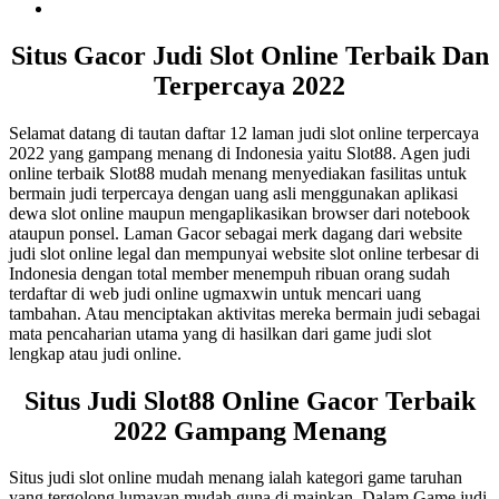
Situs Gacor Judi Slot Online Terbaik Dan
Terpercaya 2022
Selamat datang di tautan daftar 12 laman judi slot online terpercaya
2022 yang gampang menang di Indonesia yaitu Slot88. Agen judi
online terbaik Slot88 mudah menang menyediakan fasilitas untuk
bermain judi terpercaya dengan uang asli menggunakan aplikasi
dewa slot online maupun mengaplikasikan browser dari notebook
ataupun ponsel. Laman Gacor sebagai merk dagang dari website
judi slot online legal dan mempunyai website slot online terbesar di
Indonesia dengan total member menempuh ribuan orang sudah
terdaftar di web judi online ugmaxwin untuk mencari uang
tambahan. Atau menciptakan aktivitas mereka bermain judi sebagai
mata pencaharian utama yang di hasilkan dari game judi slot
lengkap atau judi online.
Situs Judi Slot88 Online Gacor Terbaik
2022 Gampang Menang
Situs judi slot online mudah menang ialah kategori game taruhan
yang tergolong lumayan mudah guna di mainkan. Dalam Game judi