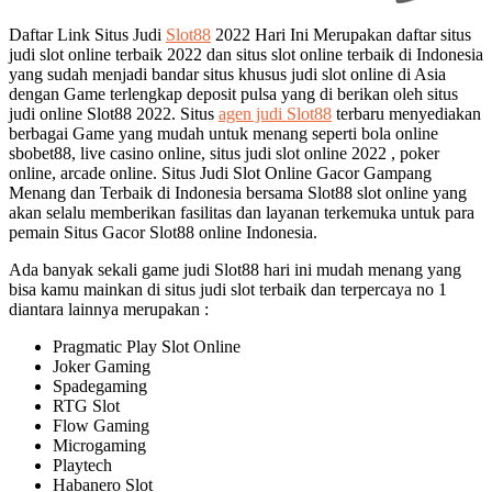
Daftar Link Situs Judi
Slot88
2022 Hari Ini Merupakan daftar situs
judi slot online terbaik 2022 dan situs slot online terbaik di Indonesia
yang sudah menjadi bandar situs khusus judi slot online di Asia
dengan Game terlengkap deposit pulsa yang di berikan oleh situs
judi online Slot88 2022. Situs
agen judi Slot88
terbaru menyediakan
berbagai Game yang mudah untuk menang seperti bola online
sbobet88, live casino online, situs judi slot online 2022 , poker
online, arcade online. Situs Judi Slot Online Gacor Gampang
Menang dan Terbaik di Indonesia bersama Slot88 slot online yang
akan selalu memberikan fasilitas dan layanan terkemuka untuk para
pemain Situs Gacor Slot88 online Indonesia.
Ada banyak sekali game judi Slot88 hari ini mudah menang yang
bisa kamu mainkan di situs judi slot terbaik dan terpercaya no 1
diantara lainnya merupakan :
Pragmatic Play Slot Online
Joker Gaming
Spadegaming
RTG Slot
Flow Gaming
Microgaming
Playtech
Habanero Slot