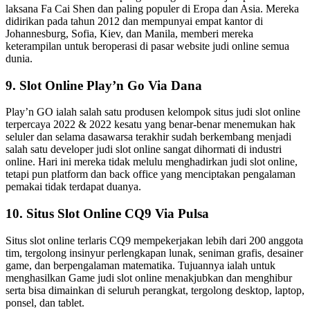
laksana Fa Cai Shen dan paling populer di Eropa dan Asia. Mereka
didirikan pada tahun 2012 dan mempunyai empat kantor di
Johannesburg, Sofia, Kiev, dan Manila, memberi mereka
keterampilan untuk beroperasi di pasar website judi online semua
dunia.
9. Slot Online Play’n Go Via Dana
Play’n GO ialah salah satu produsen kelompok situs judi slot online
terpercaya 2022 & 2022 kesatu yang benar-benar menemukan hak
seluler dan selama dasawarsa terakhir sudah berkembang menjadi
salah satu developer judi slot online sangat dihormati di industri
online. Hari ini mereka tidak melulu menghadirkan judi slot online,
tetapi pun platform dan back office yang menciptakan pengalaman
pemakai tidak terdapat duanya.
10. Situs Slot Online CQ9 Via Pulsa
Situs slot online terlaris CQ9 mempekerjakan lebih dari 200 anggota
tim, tergolong insinyur perlengkapan lunak, seniman grafis, desainer
game, dan berpengalaman matematika. Tujuannya ialah untuk
menghasilkan Game judi slot online menakjubkan dan menghibur
serta bisa dimainkan di seluruh perangkat, tergolong desktop, laptop,
ponsel, dan tablet.