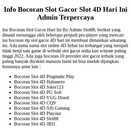
Info Bocoran Slot Gacor Slot 4D Hari Ini
Admin Terpercaya
Isu Bocoran Slot Gacor Hari Ini By Admin Slot88, berikut yang
dinanti menunggu oleh beberapa penjudi pro-player yang mencari
isu bocoran rtp slot gacor 4D hari ini membuat dimainkan sekarang
ini. Ada nama nama slot online 4D hebat isu terhangat yang menjadi
tidak betul satu game di website slot gacor sedia kan winrate paling
tinggi 2022. Ada juga bocoran 10 provider slot gacor terbaik yang
paling banyak diyakini manusia bumi ini bisa mudah dijangkau
bonusnya antar lain :
Bocoran Slot 4D Pragmatic Play
Bocoran Slot 4D Habanero
Bocoran Slot 4D Joker123
Bocoran Slot 4D PG Soft
Bocoran Slot 4D YGG Drasil
Bocoran Slot 4D CQ9
Bocoran Slot 4D Afb Gaming
Bocoran Slot 4D Playstar
Bocoran Slot 4D Slot88
Bocoran Slot 4D JBD