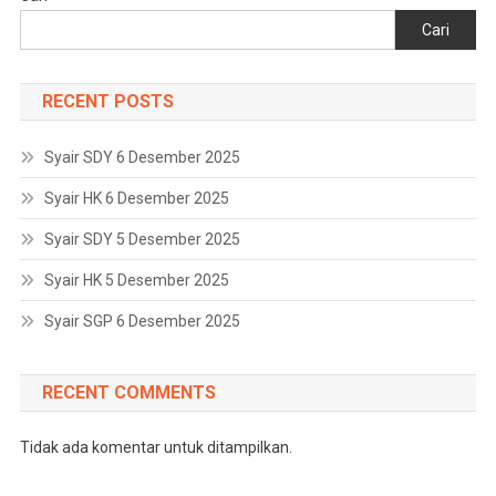
Cari
RECENT POSTS
Syair SDY 6 Desember 2025
Syair HK 6 Desember 2025
Syair SDY 5 Desember 2025
Syair HK 5 Desember 2025
Syair SGP 6 Desember 2025
RECENT COMMENTS
Tidak ada komentar untuk ditampilkan.