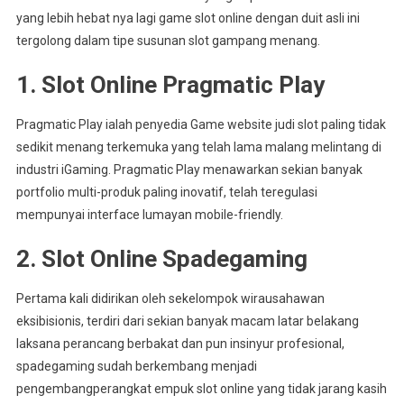
yang lebih hebat nya lagi game slot online dengan duit asli ini
tergolong dalam tipe susunan slot gampang menang.
1. Slot Online Pragmatic Play
Pragmatic Play ialah penyedia Game website judi slot paling tidak
sedikit menang terkemuka yang telah lama malang melintang di
industri iGaming. Pragmatic Play menawarkan sekian banyak
portfolio multi-produk paling inovatif, telah teregulasi
mempunyai interface lumayan mobile-friendly.
2. Slot Online Spadegaming
Pertama kali didirikan oleh sekelompok wirausahawan
eksibisionis, terdiri dari sekian banyak macam latar belakang
laksana perancang berbakat dan pun insinyur profesional,
spadegaming sudah berkembang menjadi
pengembangperangkat empuk slot online yang tidak jarang kasih