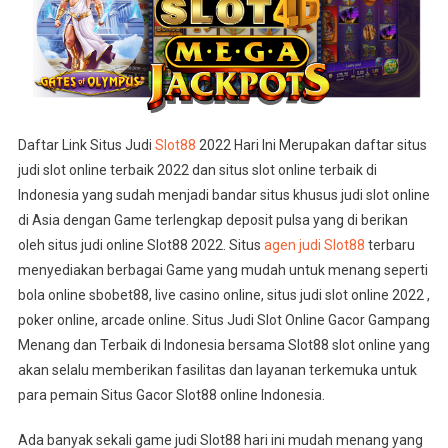
Daftar Link Situs Judi
Slot88
2022 Hari Ini Merupakan daftar situs
judi slot online terbaik 2022 dan situs slot online terbaik di
Indonesia yang sudah menjadi bandar situs khusus judi slot online
di Asia dengan Game terlengkap deposit pulsa yang di berikan
oleh situs judi online Slot88 2022. Situs
agen judi Slot88
terbaru
menyediakan berbagai Game yang mudah untuk menang seperti
bola online sbobet88, live casino online, situs judi slot online 2022 ,
poker online, arcade online. Situs Judi Slot Online Gacor Gampang
Menang dan Terbaik di Indonesia bersama Slot88 slot online yang
akan selalu memberikan fasilitas dan layanan terkemuka untuk
para pemain Situs Gacor Slot88 online Indonesia.
Ada banyak sekali game judi Slot88 hari ini mudah menang yang