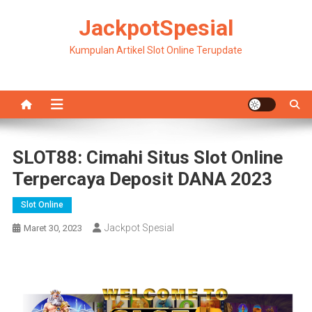
Skip
JackpotSpesial
to
content
Kumpulan Artikel Slot Online Terupdate
SLOT88: Cimahi Situs Slot Online
Terpercaya Deposit DANA 2023
Slot Online
Jackpot Spesial
Maret 30, 2023