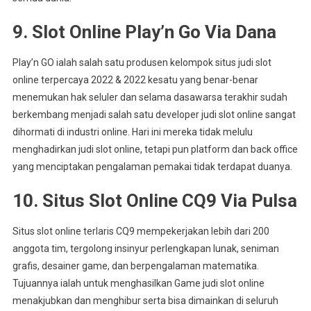
9. Slot Online Play’n Go Via Dana
Play’n GO ialah salah satu produsen kelompok situs judi slot
online terpercaya 2022 & 2022 kesatu yang benar-benar
menemukan hak seluler dan selama dasawarsa terakhir sudah
berkembang menjadi salah satu developer judi slot online sangat
dihormati di industri online. Hari ini mereka tidak melulu
menghadirkan judi slot online, tetapi pun platform dan back office
yang menciptakan pengalaman pemakai tidak terdapat duanya.
10. Situs Slot Online CQ9 Via Pulsa
Situs slot online terlaris CQ9 mempekerjakan lebih dari 200
anggota tim, tergolong insinyur perlengkapan lunak, seniman
grafis, desainer game, dan berpengalaman matematika.
Tujuannya ialah untuk menghasilkan Game judi slot online
menakjubkan dan menghibur serta bisa dimainkan di seluruh