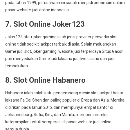
pada tahun 1999, perusahaan ini sudah menjadi pemimpin dalam
pasar website judi online indonesia.
7. Slot Online Joker123
Joker123 atau joker gaming ialah jenis provider penyedia slot
online tidak sedikit jackpot terbaik di asia. Selain meluangkan
Game judi slot, joker gaming, website judi terpercaya Situs Gacor
pun menyediakan Game judi laksana judi live casino dan judi
tembak ikan.
8. Slot Online Habanero
Habanero ialah salah satu pengembang mesin slot jackpot besar
laksana Fa Cai Shen dan paling populer di Eropa dan Asia. Mereka
didirikan pada tahun 2012 dan mempunyai empat kantor di
Johannesburg, Sofia, Kiev, dan Manila, memberi mereka
keterampilan untuk beroperasi di pasar website judi online
semua dunia.