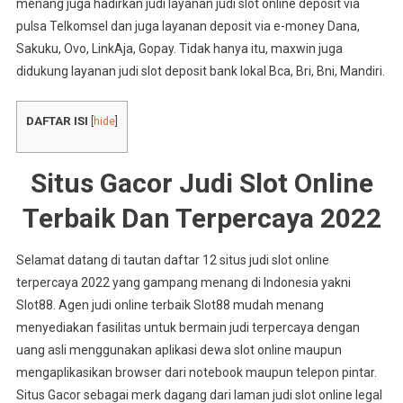
menang juga hadirkan judi layanan judi slot online deposit via
pulsa Telkomsel dan juga layanan deposit via e-money Dana,
Sakuku, Ovo, LinkAja, Gopay. Tidak hanya itu, maxwin juga
didukung layanan judi slot deposit bank lokal Bca, Bri, Bni, Mandiri.
DAFTAR ISI
[
hide
]
Situs Gacor Judi Slot Online
Terbaik Dan Terpercaya 2022
Selamat datang di tautan daftar 12 situs judi slot online
terpercaya 2022 yang gampang menang di Indonesia yakni
Slot88. Agen judi online terbaik Slot88 mudah menang
menyediakan fasilitas untuk bermain judi terpercaya dengan
uang asli menggunakan aplikasi dewa slot online maupun
mengaplikasikan browser dari notebook maupun telepon pintar.
Situs Gacor sebagai merk dagang dari laman judi slot online legal