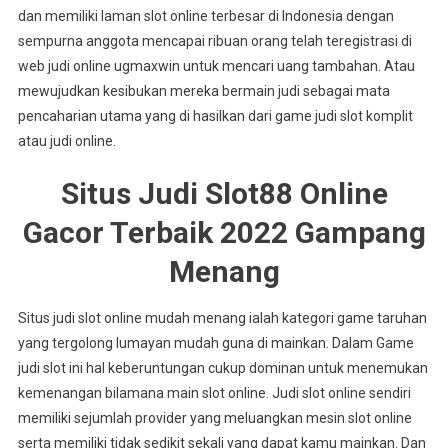
dan memiliki laman slot online terbesar di Indonesia dengan
sempurna anggota mencapai ribuan orang telah teregistrasi di
web judi online ugmaxwin untuk mencari uang tambahan. Atau
mewujudkan kesibukan mereka bermain judi sebagai mata
pencaharian utama yang di hasilkan dari game judi slot komplit
atau judi online.
Situs Judi Slot88 Online
Gacor Terbaik 2022 Gampang
Menang
Situs judi slot online mudah menang ialah kategori game taruhan
yang tergolong lumayan mudah guna di mainkan. Dalam Game
judi slot ini hal keberuntungan cukup dominan untuk menemukan
kemenangan bilamana main slot online. Judi slot online sendiri
memiliki sejumlah provider yang meluangkan mesin slot online
serta memiliki tidak sedikit sekali yang dapat kamu mainkan. Dan