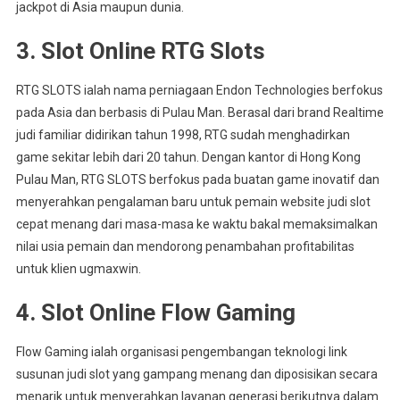
jackpot di Asia maupun dunia.
3. Slot Online RTG Slots
RTG SLOTS ialah nama perniagaan Endon Technologies berfokus
pada Asia dan berbasis di Pulau Man. Berasal dari brand Realtime
judi familiar didirikan tahun 1998, RTG sudah menghadirkan
game sekitar lebih dari 20 tahun. Dengan kantor di Hong Kong
Pulau Man, RTG SLOTS berfokus pada buatan game inovatif dan
menyerahkan pengalaman baru untuk pemain website judi slot
cepat menang dari masa-masa ke waktu bakal memaksimalkan
nilai usia pemain dan mendorong penambahan profitabilitas
untuk klien ugmaxwin.
4. Slot Online Flow Gaming
Flow Gaming ialah organisasi pengembangan teknologi link
susunan judi slot yang gampang menang dan diposisikan secara
menarik untuk menyerahkan layanan generasi berikutnya dalam