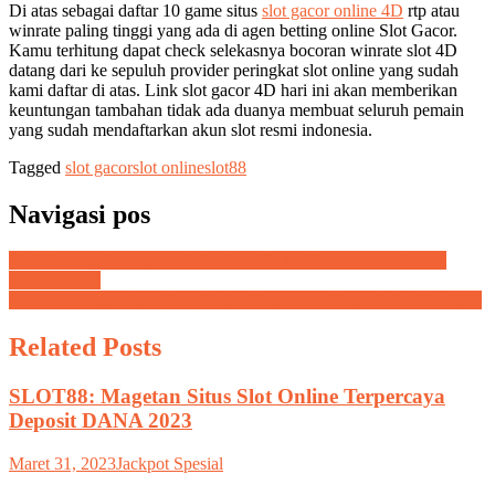
Di atas sebagai daftar 10 game situs
slot gacor online 4D
rtp atau
winrate paling tinggi yang ada di agen betting online Slot Gacor.
Kamu terhitung dapat check selekasnya bocoran winrate slot 4D
datang dari ke sepuluh provider peringkat slot online yang sudah
kami daftar di atas. Link slot gacor 4D hari ini akan memberikan
keuntungan tambahan tidak ada duanya membuat seluruh pemain
yang sudah mendaftarkan akun slot resmi indonesia.
Tagged
slot gacor
slot online
slot88
Navigasi pos
SLOT88: Banjarnegara Daftar Slot Online Terpercaya Deposit
DANA 2023
SLOT88: Tegal Agen Slot Online Terpercaya Deposit DANA 2023
Related Posts
SLOT88: Magetan Situs Slot Online Terpercaya
Deposit DANA 2023
Maret 31, 2023
Jackpot Spesial