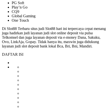
PG Soft
Play’n Go
CQ9
Global Gaming
One Touch
Di Slot88 Terbaru situs judi Slot88 hari ini terpercaya cepat menang
juga hadirkan judi layanan judi slot online deposit via pulsa
Telkomsel dan juga layanan deposit via e-money Dana, Sakuku,
Ovo, LinkAja, Gopay. Tidak hanya itu, maxwin juga didukung
layanan judi slot deposit bank lokal Bca, Bri, Bni, Mandiri.
DAFTAR ISI