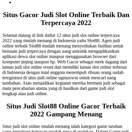
Situs Gacor Judi Slot Online Terbaik Dan
Terpercaya 2022
Selamat datang di link daftar 12 situs judi slot online terpercaya
2022 yang mudah menang di Indonesia yaitu Slot88. Agen judi
online terbaik Slot88 mudah menang menyediakan fasilitas untuk
bermain judi terpercaya dengan uang autentik mengaplikasikan
aplikasi dewa slot online maupun menggunakan browser dari
komputer jinjing ataupun hp. Web Gacor sebagai merk dagang dari
laman judi slot online resmi dan memiliki laman slot online terbesar
di Indonesia dengan total anggota menempuh ribuan orang sudah
teregistrasi di situs judi online ugmaxwin untuk mencari uang
tambahan. Atau menjadikan kegiatan mereka bermain judi sebagai
mata pencaharian utama yang di hasilkan dari game judi slot
lengkap atau judi online.
Situs Judi Slot88 Online Gacor Terbaik
2022 Gampang Menang
Situs judi slot online mudah menang ialah kategori game taruhan
yang tergolong lumayan mudah guna di mainkan. Dalam Game judi