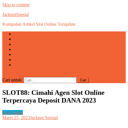
Skip to content
JackpotSpesial
Kumpulan Artikel Slot Online Terupdate
Home
Tips dan Trik Bermain Slot
Agen Slot
Togel Hongkong
Togel Singapura
Togel Sydney
Slot Deposit Pulsa
site mode button
Cari untuk:
SLOT88: Cimahi Agen Slot Online
Terpercaya Deposit DANA 2023
Slot Online
Maret 25, 2023
Jackpot Spesial