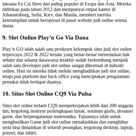
laksana Fa Cai Shen dan paling populer di Eropa dan Asia. Mereka
didirikan pada tahun 2012 dan mempunyai empat kantor di
Johannesburg, Sofia, Kiev, dan Manila, memberi mereka
keterampilan untuk beroperasi di pasar website judi online semua
dunia.
9. Slot Online Play’n Go Via Dana
Play’n GO ialah salah satu produsen kelompok situs judi slot online
terpercaya 2022 & 2022 kesatu yang benar-benar menemukan hak
seluler dan selama dasawarsa terakhir sudah berkembang menjadi
salah satu developer judi slot online sangat dihormati di industri
online. Hari ini mereka tidak melulu menghadirkan judi slot online,
tetapi pun platform dan back office yang menciptakan pengalaman
pemakai tidak terdapat duanya.
10. Situs Slot Online CQ9 Via Pulsa
Situs slot online terlaris CQ9 mempekerjakan lebih dari 200 anggota
tim, tergolong insinyur perlengkapan lunak, seniman grafis, desainer
game, dan berpengalaman matematika. Tujuannya ialah untuk
menghasilkan Game judi slot online menakjubkan dan menghibur
serta bisa dimainkan di seluruh perangkat, tergolong desktop, laptop,
ponsel, dan tablet.