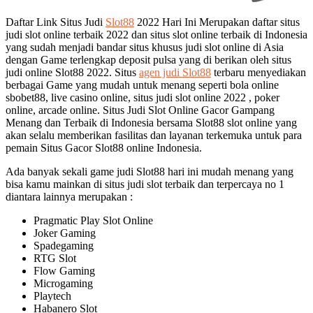
Daftar Link Situs Judi
Slot88
2022 Hari Ini Merupakan daftar situs
judi slot online terbaik 2022 dan situs slot online terbaik di Indonesia
yang sudah menjadi bandar situs khusus judi slot online di Asia
dengan Game terlengkap deposit pulsa yang di berikan oleh situs
judi online Slot88 2022. Situs
agen judi Slot88
terbaru menyediakan
berbagai Game yang mudah untuk menang seperti bola online
sbobet88, live casino online, situs judi slot online 2022 , poker
online, arcade online. Situs Judi Slot Online Gacor Gampang
Menang dan Terbaik di Indonesia bersama Slot88 slot online yang
akan selalu memberikan fasilitas dan layanan terkemuka untuk para
pemain Situs Gacor Slot88 online Indonesia.
Ada banyak sekali game judi Slot88 hari ini mudah menang yang
bisa kamu mainkan di situs judi slot terbaik dan terpercaya no 1
diantara lainnya merupakan :
Pragmatic Play Slot Online
Joker Gaming
Spadegaming
RTG Slot
Flow Gaming
Microgaming
Playtech
Habanero Slot