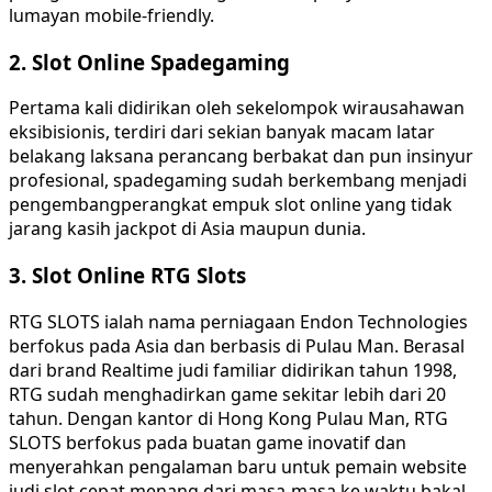
lumayan mobile-friendly.
2. Slot Online Spadegaming
Pertama kali didirikan oleh sekelompok wirausahawan
eksibisionis, terdiri dari sekian banyak macam latar
belakang laksana perancang berbakat dan pun insinyur
profesional, spadegaming sudah berkembang menjadi
pengembangperangkat empuk slot online yang tidak
jarang kasih jackpot di Asia maupun dunia.
3. Slot Online RTG Slots
RTG SLOTS ialah nama perniagaan Endon Technologies
berfokus pada Asia dan berbasis di Pulau Man. Berasal
dari brand Realtime judi familiar didirikan tahun 1998,
RTG sudah menghadirkan game sekitar lebih dari 20
tahun. Dengan kantor di Hong Kong Pulau Man, RTG
SLOTS berfokus pada buatan game inovatif dan
menyerahkan pengalaman baru untuk pemain website
judi slot cepat menang dari masa-masa ke waktu bakal