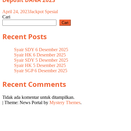
April 24, 2023
Jackpot Spesial
Cari
Cari
Recent Posts
Syair SDY 6 Desember 2025
Syair HK 6 Desember 2025
Syair SDY 5 Desember 2025
Syair HK 5 Desember 2025
Syair SGP 6 Desember 2025
Recent Comments
Tidak ada komentar untuk ditampilkan.
|
Theme: News Portal by
Mystery Themes
.