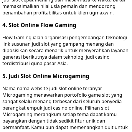
memaksimalkan nilai usia pemain dan mendorong
penambahan profitabilitas untuk klien ugmaxwin.
4. Slot Online Flow Gaming
Flow Gaming ialah organisasi pengembangan teknologi
link susunan judi slot yang gampang menang dan
diposisikan secara menarik untuk menyerahkan layanan
generasi berikutnya dalam teknologi judi casino
terdistribusi guna pasar Asia.
5. Judi Slot Online Microgaming
Nama nama website judi slot online teranyar
Microgaming menawarkan portofolio game slot yang
sangat selalu menang terbesar dari seluruh penyedia
perangkat empuk judi casino online. Pilihan slot
Microgaming merangkum setiap tema dapat kamu
bayangkan dengan tidak sedikit fitur unik dan
bermanfaat. Kamu pun dapat memenangkan duit untuk