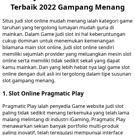
Terbaik 2022 Gampang Menang
Situs judi slot online mudah menang ialah kategori game
taruhan yang tergolong lumayan mudah guna di
mainkan. Dalam Game judi slot ini hal keberuntungan
cukup dominan untuk menemukan kemenangan
bilamana main slot online. Judi slot online sendiri
memiliki sejumlah provider yang meluangkan mesin slot
online serta memiliki tidak sedikit sekali yang dapat
kamu mainkan. Dan yang lebih hebat nya lagi game slot
online dengan duit asli ini tergolong dalam tipe susunan
slot gampang menang.
1. Slot Online Pragmatic Play
Pragmatic Play ialah penyedia Game website judi slot
paling tidak sedikit menang terkemuka yang telah lama
malang melintang di industri iGaming. Pragmatic Play
menawarkan sekian banyak portfolio multi-produk
paling inovatif, telah teregulasi mempunyai interface