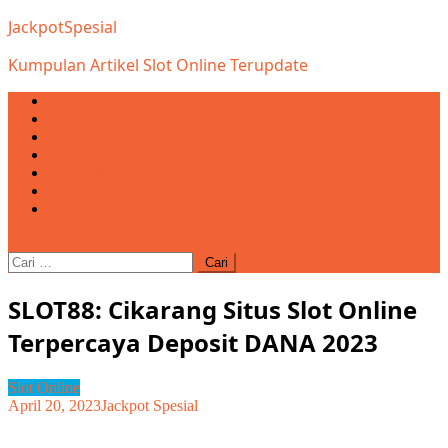
Skip
JackpotSpesial
to
content
Kumpulan Artikel Slot Online Terupdate
Home
Tips dan Trik Bermain Slot
Agen Slot
Togel Hongkong
Togel Singapura
Togel Sydney
Slot Deposit Pulsa
site mode button
Cari
untuk:
SLOT88: Cikarang Situs Slot Online
Terpercaya Deposit DANA 2023
Slot Online
April 20, 2023
Jackpot Spesial