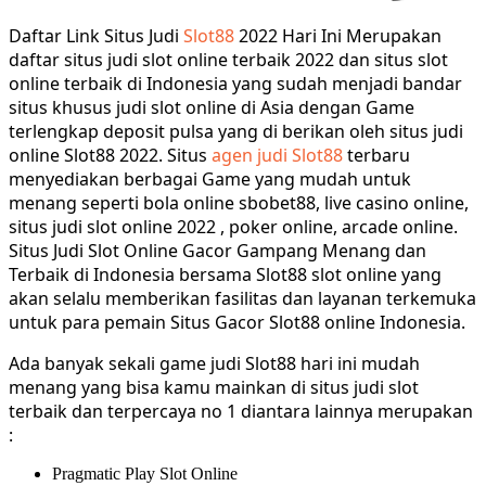
Daftar Link Situs Judi
Slot88
2022 Hari Ini Merupakan
daftar situs judi slot online terbaik 2022 dan situs slot
online terbaik di Indonesia yang sudah menjadi bandar
situs khusus judi slot online di Asia dengan Game
terlengkap deposit pulsa yang di berikan oleh situs judi
online Slot88 2022. Situs
agen judi Slot88
terbaru
menyediakan berbagai Game yang mudah untuk
menang seperti bola online sbobet88, live casino online,
situs judi slot online 2022 , poker online, arcade online.
Situs Judi Slot Online Gacor Gampang Menang dan
Terbaik di Indonesia bersama Slot88 slot online yang
akan selalu memberikan fasilitas dan layanan terkemuka
untuk para pemain Situs Gacor Slot88 online Indonesia.
Ada banyak sekali game judi Slot88 hari ini mudah
menang yang bisa kamu mainkan di situs judi slot
terbaik dan terpercaya no 1 diantara lainnya merupakan
:
Pragmatic Play Slot Online