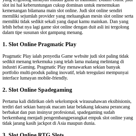
slot ini hal keberuntungan cukup dominan untuk menemukan
kemenangan bilamana main slot online. Judi slot online sendiri
memiliki sejumlah provider yang meluangkan mesin slot online serta
memiliki tidak sedikit sekali yang dapat kamu mainkan. Dan yang
lebih hebat nya lagi game slot online dengan duit asli ini tergolong
dalam tipe susunan slot gampang menang.
1. Slot Online Pragmatic Play
Pragmatic Play ialah penyedia Game website judi slot paling tidak
sedikit menang terkemuka yang telah lama malang melintang di
industri iGaming. Pragmatic Play menawarkan sekian banyak
portfolio multi-produk paling inovatif, telah teregulasi mempunyai
interface lumayan mobile-friendly.
2. Slot Online Spadegaming
Pertama kali didirikan oleh sekelompok wirausahawan eksibisionis,
terdiri dari sekian banyak macam latar belakang laksana perancang
berbakat dan pun insinyur profesional, spadegaming sudah
berkembang menjadi pengembangperangkat empuk slot online yang
tidak jarang kasih jackpot di Asia maupun dunia.
3. Slot Online RTG Slots