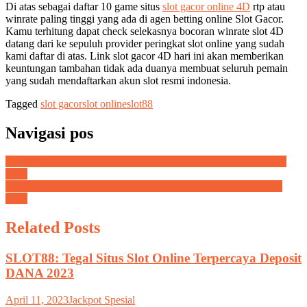
Di atas sebagai daftar 10 game situs
slot gacor online 4D
rtp atau
winrate paling tinggi yang ada di agen betting online Slot Gacor.
Kamu terhitung dapat check selekasnya bocoran winrate slot 4D
datang dari ke sepuluh provider peringkat slot online yang sudah
kami daftar di atas. Link slot gacor 4D hari ini akan memberikan
keuntungan tambahan tidak ada duanya membuat seluruh pemain
yang sudah mendaftarkan akun slot resmi indonesia.
Tagged
slot gacor
slot online
slot88
Navigasi pos
SLOT88: Nganjuk Situs Slot Online Terpercaya Deposit DANA
2023
SLOT88: Cimahi Agen Slot Online Terpercaya Deposit DANA
2023
Related Posts
SLOT88: Tegal Situs Slot Online Terpercaya Deposit
DANA 2023
April 11, 2023
Jackpot Spesial