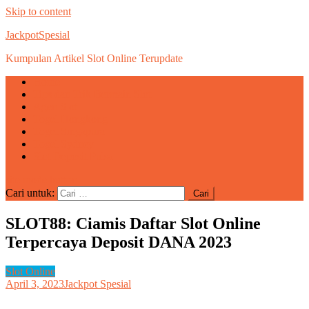
Skip to content
JackpotSpesial
Kumpulan Artikel Slot Online Terupdate
Home
Tips dan Trik Bermain Slot
Agen Slot
Togel Hongkong
Togel Singapura
Togel Sydney
Slot Deposit Pulsa
site mode button
Cari untuk:
SLOT88: Ciamis Daftar Slot Online
Terpercaya Deposit DANA 2023
Slot Online
April 3, 2023
Jackpot Spesial