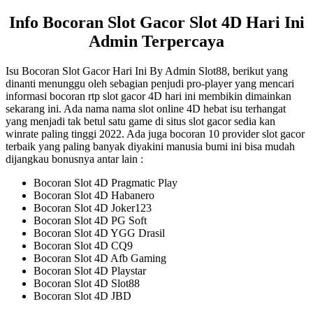
Info Bocoran Slot Gacor Slot 4D Hari Ini
Admin Terpercaya
Isu Bocoran Slot Gacor Hari Ini By Admin Slot88, berikut yang
dinanti menunggu oleh sebagian penjudi pro-player yang mencari
informasi bocoran rtp slot gacor 4D hari ini membikin dimainkan
sekarang ini. Ada nama nama slot online 4D hebat isu terhangat
yang menjadi tak betul satu game di situs slot gacor sedia kan
winrate paling tinggi 2022. Ada juga bocoran 10 provider slot gacor
terbaik yang paling banyak diyakini manusia bumi ini bisa mudah
dijangkau bonusnya antar lain :
Bocoran Slot 4D Pragmatic Play
Bocoran Slot 4D Habanero
Bocoran Slot 4D Joker123
Bocoran Slot 4D PG Soft
Bocoran Slot 4D YGG Drasil
Bocoran Slot 4D CQ9
Bocoran Slot 4D Afb Gaming
Bocoran Slot 4D Playstar
Bocoran Slot 4D Slot88
Bocoran Slot 4D JBD