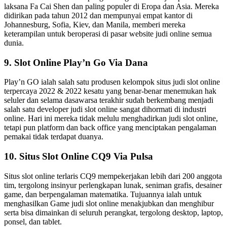
laksana Fa Cai Shen dan paling populer di Eropa dan Asia. Mereka
didirikan pada tahun 2012 dan mempunyai empat kantor di
Johannesburg, Sofia, Kiev, dan Manila, memberi mereka
keterampilan untuk beroperasi di pasar website judi online semua
dunia.
9. Slot Online Play’n Go Via Dana
Play’n GO ialah salah satu produsen kelompok situs judi slot online
terpercaya 2022 & 2022 kesatu yang benar-benar menemukan hak
seluler dan selama dasawarsa terakhir sudah berkembang menjadi
salah satu developer judi slot online sangat dihormati di industri
online. Hari ini mereka tidak melulu menghadirkan judi slot online,
tetapi pun platform dan back office yang menciptakan pengalaman
pemakai tidak terdapat duanya.
10. Situs Slot Online CQ9 Via Pulsa
Situs slot online terlaris CQ9 mempekerjakan lebih dari 200 anggota
tim, tergolong insinyur perlengkapan lunak, seniman grafis, desainer
game, dan berpengalaman matematika. Tujuannya ialah untuk
menghasilkan Game judi slot online menakjubkan dan menghibur
serta bisa dimainkan di seluruh perangkat, tergolong desktop, laptop,
ponsel, dan tablet.