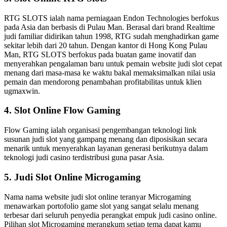
RTG SLOTS ialah nama perniagaan Endon Technologies berfokus
pada Asia dan berbasis di Pulau Man. Berasal dari brand Realtime
judi familiar didirikan tahun 1998, RTG sudah menghadirkan game
sekitar lebih dari 20 tahun. Dengan kantor di Hong Kong Pulau
Man, RTG SLOTS berfokus pada buatan game inovatif dan
menyerahkan pengalaman baru untuk pemain website judi slot cepat
menang dari masa-masa ke waktu bakal memaksimalkan nilai usia
pemain dan mendorong penambahan profitabilitas untuk klien
ugmaxwin.
4. Slot Online Flow Gaming
Flow Gaming ialah organisasi pengembangan teknologi link
susunan judi slot yang gampang menang dan diposisikan secara
menarik untuk menyerahkan layanan generasi berikutnya dalam
teknologi judi casino terdistribusi guna pasar Asia.
5. Judi Slot Online Microgaming
Nama nama website judi slot online teranyar Microgaming
menawarkan portofolio game slot yang sangat selalu menang
terbesar dari seluruh penyedia perangkat empuk judi casino online.
Pilihan slot Microgaming merangkum setiap tema dapat kamu