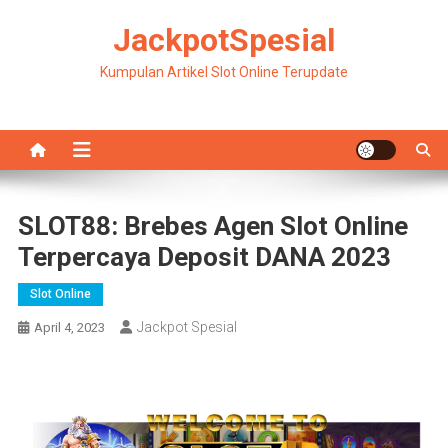
Skip
JackpotSpesial
to
content
Kumpulan Artikel Slot Online Terupdate
SLOT88: Brebes Agen Slot Online
Terpercaya Deposit DANA 2023
Slot Online
Jackpot Spesial
April 4, 2023