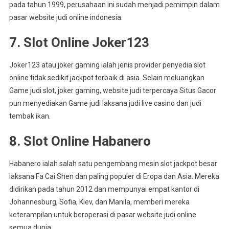
pada tahun 1999, perusahaan ini sudah menjadi pemimpin dalam
pasar website judi online indonesia.
7. Slot Online Joker123
Joker123 atau joker gaming ialah jenis provider penyedia slot
online tidak sedikit jackpot terbaik di asia. Selain meluangkan
Game judi slot, joker gaming, website judi terpercaya Situs Gacor
pun menyediakan Game judi laksana judi live casino dan judi
tembak ikan.
8. Slot Online Habanero
Habanero ialah salah satu pengembang mesin slot jackpot besar
laksana Fa Cai Shen dan paling populer di Eropa dan Asia. Mereka
didirikan pada tahun 2012 dan mempunyai empat kantor di
Johannesburg, Sofia, Kiev, dan Manila, memberi mereka
keterampilan untuk beroperasi di pasar website judi online
semua dunia.