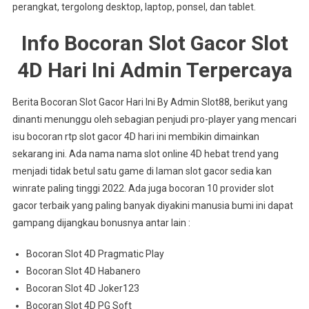
perangkat, tergolong desktop, laptop, ponsel, dan tablet.
Info Bocoran Slot Gacor Slot
4D Hari Ini Admin Terpercaya
Berita Bocoran Slot Gacor Hari Ini By Admin Slot88, berikut yang
dinanti menunggu oleh sebagian penjudi pro-player yang mencari
isu bocoran rtp slot gacor 4D hari ini membikin dimainkan
sekarang ini. Ada nama nama slot online 4D hebat trend yang
menjadi tidak betul satu game di laman slot gacor sedia kan
winrate paling tinggi 2022. Ada juga bocoran 10 provider slot
gacor terbaik yang paling banyak diyakini manusia bumi ini dapat
gampang dijangkau bonusnya antar lain :
Bocoran Slot 4D Pragmatic Play
Bocoran Slot 4D Habanero
Bocoran Slot 4D Joker123
Bocoran Slot 4D PG Soft