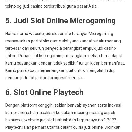
teknologi judi casino terdistribusi guna pasar Asia.
5. Judi Slot Online Microgaming
Nama nama website judi slot online teranyar Microgaming
menawarkan portofolio game slot yang sangat selalu menang
terbesar dari seluruh penyedia perangkat empuk judi casino
online. Pilihan slot Microgaming merangkum setiap tema dapat
kamu bayangkan dengan tidak sedikit fitur unik dan bermanfaat.
Kamu pun dapat memenangkan duit untuk mengolah hidup
dengan judi slot jackpot progresif mereka.
6. Slot Online Playtech
Dengan platform canggih, sekian banyak layanan serta inovasi
komprehensif dimasukkan ke dalam masing-masing aspek
bisnisnya, website judi slot terbaik dan terpercaya no 1 2022
Playtech ialah pemain utama dalam dunia judi online. Didirikan