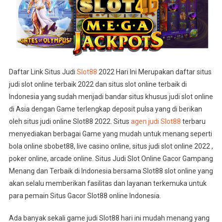
Daftar Link Situs Judi
Slot88
2022 Hari Ini Merupakan daftar situs
judi slot online terbaik 2022 dan situs slot online terbaik di
Indonesia yang sudah menjadi bandar situs khusus judi slot online
di Asia dengan Game terlengkap deposit pulsa yang di berikan
oleh situs judi online Slot88 2022. Situs
agen judi Slot88
terbaru
menyediakan berbagai Game yang mudah untuk menang seperti
bola online sbobet88, live casino online, situs judi slot online 2022 ,
poker online, arcade online. Situs Judi Slot Online Gacor Gampang
Menang dan Terbaik di Indonesia bersama Slot88 slot online yang
akan selalu memberikan fasilitas dan layanan terkemuka untuk
para pemain Situs Gacor Slot88 online Indonesia.
Ada banyak sekali game judi Slot88 hari ini mudah menang yang