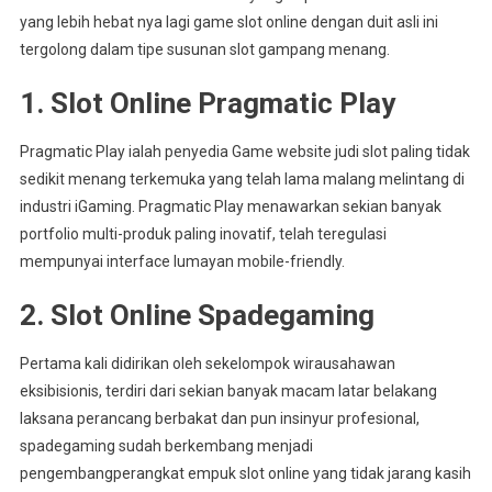
yang lebih hebat nya lagi game slot online dengan duit asli ini
tergolong dalam tipe susunan slot gampang menang.
1. Slot Online Pragmatic Play
Pragmatic Play ialah penyedia Game website judi slot paling tidak
sedikit menang terkemuka yang telah lama malang melintang di
industri iGaming. Pragmatic Play menawarkan sekian banyak
portfolio multi-produk paling inovatif, telah teregulasi
mempunyai interface lumayan mobile-friendly.
2. Slot Online Spadegaming
Pertama kali didirikan oleh sekelompok wirausahawan
eksibisionis, terdiri dari sekian banyak macam latar belakang
laksana perancang berbakat dan pun insinyur profesional,
spadegaming sudah berkembang menjadi
pengembangperangkat empuk slot online yang tidak jarang kasih