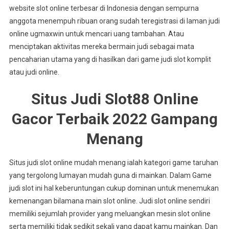
website slot online terbesar di Indonesia dengan sempurna
anggota menempuh ribuan orang sudah teregistrasi di laman judi
online ugmaxwin untuk mencari uang tambahan. Atau
menciptakan aktivitas mereka bermain judi sebagai mata
pencaharian utama yang di hasilkan dari game judi slot komplit
atau judi online.
Situs Judi Slot88 Online
Gacor Terbaik 2022 Gampang
Menang
Situs judi slot online mudah menang ialah kategori game taruhan
yang tergolong lumayan mudah guna di mainkan. Dalam Game
judi slot ini hal keberuntungan cukup dominan untuk menemukan
kemenangan bilamana main slot online. Judi slot online sendiri
memiliki sejumlah provider yang meluangkan mesin slot online
serta memiliki tidak sedikit sekali yang dapat kamu mainkan. Dan