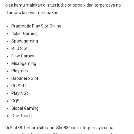
bisa kamu mainkan di situs judi slot terbaik dan terpercaya no 1
diantara lainnya merupakan :
Pragmatic Play Slot Online
Joker Gaming
Spadegaming
RTG Slot
Flow Gaming
Microgaming
Playtech
Habanero Slot
PG Soft
Play’n Go
CQ9
Global Gaming
One Touch
Di Slot88 Terbaru situs judi Slot88 hari ini terpercaya cepat