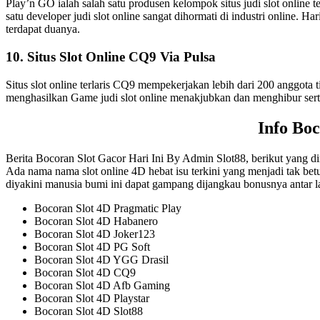
Play’n GO ialah salah satu produsen kelompok situs judi slot onlin
satu developer judi slot online sangat dihormati di industri online. 
terdapat duanya.
10. Situs Slot Online CQ9 Via Pulsa
Situs slot online terlaris CQ9 mempekerjakan lebih dari 200 anggota
menghasilkan Game judi slot online menakjubkan dan menghibur serta b
Info Bo
Berita Bocoran Slot Gacor Hari Ini By Admin Slot88, berikut yang di
Ada nama nama slot online 4D hebat isu terkini yang menjadi tak betu
diyakini manusia bumi ini dapat gampang dijangkau bonusnya antar la
Bocoran Slot 4D Pragmatic Play
Bocoran Slot 4D Habanero
Bocoran Slot 4D Joker123
Bocoran Slot 4D PG Soft
Bocoran Slot 4D YGG Drasil
Bocoran Slot 4D CQ9
Bocoran Slot 4D Afb Gaming
Bocoran Slot 4D Playstar
Bocoran Slot 4D Slot88