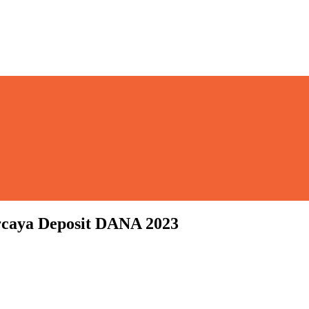
ercaya Deposit DANA 2023