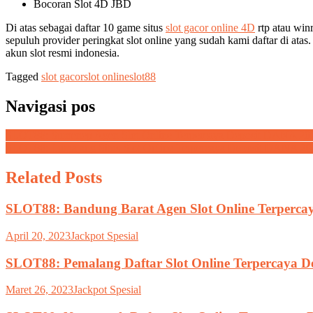
Bocoran Slot 4D JBD
Di atas sebagai daftar 10 game situs
slot gacor online 4D
rtp atau winr
sepuluh provider peringkat slot online yang sudah kami daftar di a
akun slot resmi indonesia.
Tagged
slot gacor
slot online
slot88
Navigasi pos
SLOT88: Sumenep Agen Slot Online Terpercaya Deposit DANA 20
SLOT88: Lumajang Situs Slot Online Terpercaya Deposit DANA 20
Related Posts
SLOT88: Bandung Barat Agen Slot Online Terperca
April 20, 2023
Jackpot Spesial
SLOT88: Pemalang Daftar Slot Online Terpercaya 
Maret 26, 2023
Jackpot Spesial