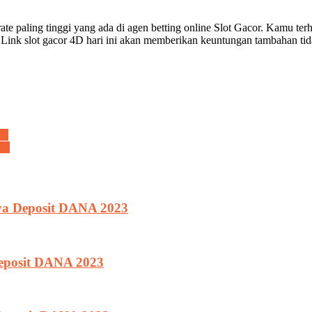
ate paling tinggi yang ada di agen betting online Slot Gacor. Kamu ter
tas. Link slot gacor 4D hari ini akan memberikan keuntungan tambahan
23
23
ya Deposit DANA 2023
Deposit DANA 2023