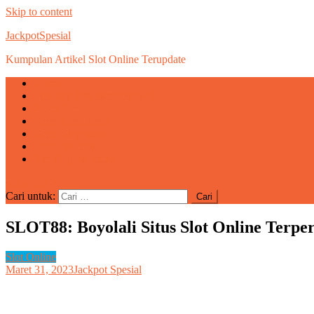
Skip to content
JackpotSpesial
Kumpulan Artikel Slot Online Terupdate
Home
Tips dan Trik Bermain Slot
Agen Slot
Togel Hongkong
Togel Singapura
Togel Sydney
Slot Deposit Pulsa
site mode button
Cari untuk:
SLOT88: Boyolali Situs Slot Online Terp
Slot Online
Maret 31, 2023
Jackpot Spesial