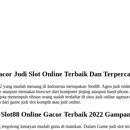
acor Judi Slot Online Terbaik Dan Terperc
 2022 yang mudah menang di Indonesia merupakan Slot88. Agen judi onl
ne ataupun memakai browser dari komputer jinjing ataupun hand phone. 
nggota menempuh ribuan orang sudah terdaftar di situs judi online ug
ari game judi slot komplit atau judi online.
i Slot88 Online Gacor Terbaik 2022 Gamp
yang tergolong lumayan mudah guna di mainkan. Dalam Game judi slot