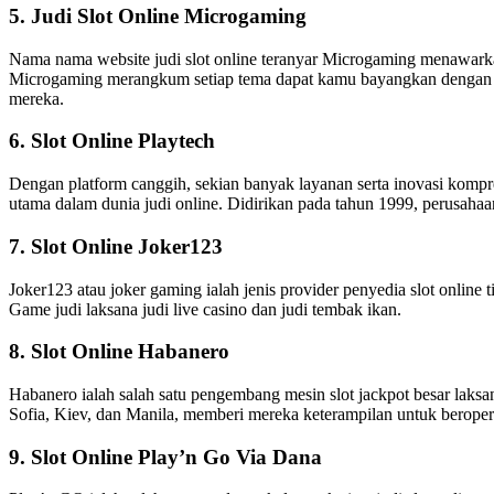
5. Judi Slot Online Microgaming
Nama nama website judi slot online teranyar Microgaming menawarkan 
Microgaming merangkum setiap tema dapat kamu bayangkan dengan tid
mereka.
6. Slot Online Playtech
Dengan platform canggih, sekian banyak layanan serta inovasi kompre
utama dalam dunia judi online. Didirikan pada tahun 1999, perusahaa
7. Slot Online Joker123
Joker123 atau joker gaming ialah jenis provider penyedia slot online 
Game judi laksana judi live casino dan judi tembak ikan.
8. Slot Online Habanero
Habanero ialah salah satu pengembang mesin slot jackpot besar laks
Sofia, Kiev, dan Manila, memberi mereka keterampilan untuk beropera
9. Slot Online Play’n Go Via Dana