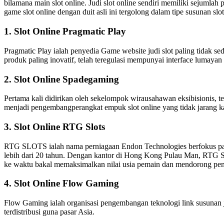
bilamana main slot online. Judi slot online sendiri memiliki sejumlah
game slot online dengan duit asli ini tergolong dalam tipe susunan s
1. Slot Online Pragmatic Play
Pragmatic Play ialah penyedia Game website judi slot paling tidak s
produk paling inovatif, telah teregulasi mempunyai interface lumayan 
2. Slot Online Spadegaming
Pertama kali didirikan oleh sekelompok wirausahawan eksibisionis, t
menjadi pengembangperangkat empuk slot online yang tidak jarang ka
3. Slot Online RTG Slots
RTG SLOTS ialah nama perniagaan Endon Technologies berfokus pada 
lebih dari 20 tahun. Dengan kantor di Hong Kong Pulau Man, RTG S
ke waktu bakal memaksimalkan nilai usia pemain dan mendorong pena
4. Slot Online Flow Gaming
Flow Gaming ialah organisasi pengembangan teknologi link susunan j
terdistribusi guna pasar Asia.