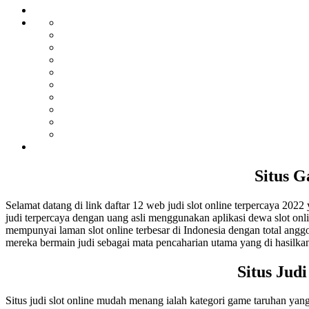
Situs G
Selamat datang di link daftar 12 web judi slot online terpercaya 2
judi terpercaya dengan uang asli menggunakan aplikasi dewa slot onl
mempunyai laman slot online terbesar di Indonesia dengan total angg
mereka bermain judi sebagai mata pencaharian utama yang di hasilkan d
Situs Jud
Situs judi slot online mudah menang ialah kategori game taruhan 