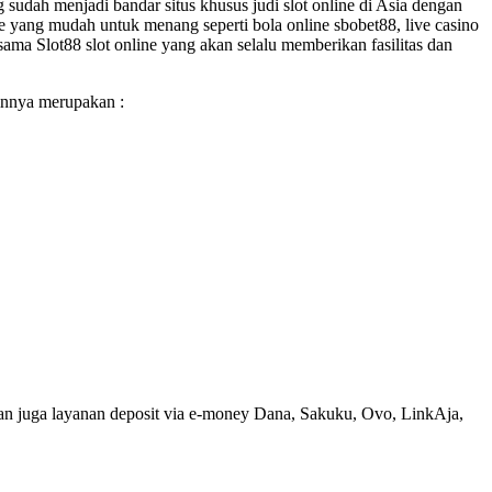
ng sudah menjadi bandar situs khusus judi slot online di Asia dengan
yang mudah untuk menang seperti bola online sbobet88, live casino
sama Slot88 slot online yang akan selalu memberikan fasilitas dan
ainnya merupakan :
el dan juga layanan deposit via e-money Dana, Sakuku, Ovo, LinkAja,