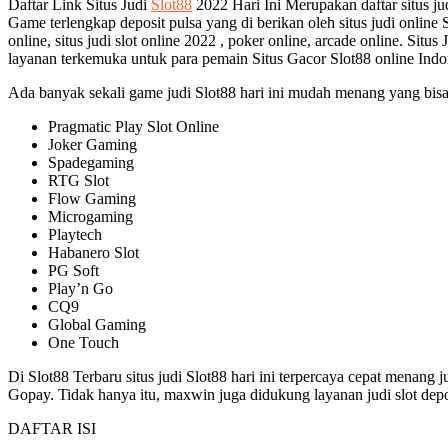
Daftar Link Situs Judi
Slot88
2022 Hari Ini Merupakan daftar situs jud
Game terlengkap deposit pulsa yang di berikan oleh situs judi online 
online, situs judi slot online 2022 , poker online, arcade online. Si
layanan terkemuka untuk para pemain Situs Gacor Slot88 online Indo
Ada banyak sekali game judi Slot88 hari ini mudah menang yang bisa k
Pragmatic Play Slot Online
Joker Gaming
Spadegaming
RTG Slot
Flow Gaming
Microgaming
Playtech
Habanero Slot
PG Soft
Play’n Go
CQ9
Global Gaming
One Touch
Di Slot88 Terbaru situs judi Slot88 hari ini terpercaya cepat menang
Gopay. Tidak hanya itu, maxwin juga didukung layanan judi slot depos
DAFTAR ISI