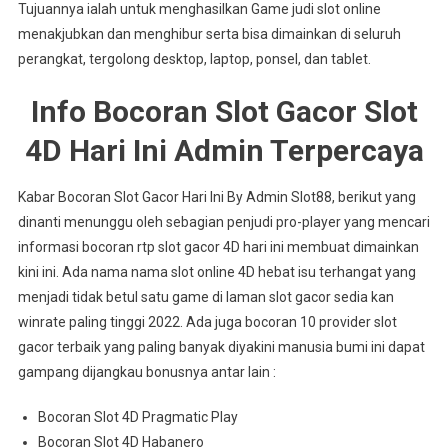
Tujuannya ialah untuk menghasilkan Game judi slot online
menakjubkan dan menghibur serta bisa dimainkan di seluruh
perangkat, tergolong desktop, laptop, ponsel, dan tablet.
Info Bocoran Slot Gacor Slot
4D Hari Ini Admin Terpercaya
Kabar Bocoran Slot Gacor Hari Ini By Admin Slot88, berikut yang
dinanti menunggu oleh sebagian penjudi pro-player yang mencari
informasi bocoran rtp slot gacor 4D hari ini membuat dimainkan
kini ini. Ada nama nama slot online 4D hebat isu terhangat yang
menjadi tidak betul satu game di laman slot gacor sedia kan
winrate paling tinggi 2022. Ada juga bocoran 10 provider slot
gacor terbaik yang paling banyak diyakini manusia bumi ini dapat
gampang dijangkau bonusnya antar lain :
Bocoran Slot 4D Pragmatic Play
Bocoran Slot 4D Habanero