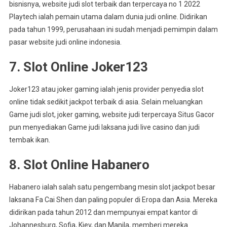
bisnisnya, website judi slot terbaik dan terpercaya no 1 2022
Playtech ialah pemain utama dalam dunia judi online. Didirikan
pada tahun 1999, perusahaan ini sudah menjadi pemimpin dalam
pasar website judi online indonesia.
7. Slot Online Joker123
Joker123 atau joker gaming ialah jenis provider penyedia slot
online tidak sedikit jackpot terbaik di asia. Selain meluangkan
Game judi slot, joker gaming, website judi terpercaya Situs Gacor
pun menyediakan Game judi laksana judi live casino dan judi
tembak ikan.
8. Slot Online Habanero
Habanero ialah salah satu pengembang mesin slot jackpot besar
laksana Fa Cai Shen dan paling populer di Eropa dan Asia. Mereka
didirikan pada tahun 2012 dan mempunyai empat kantor di
Johannesburg, Sofia, Kiev, dan Manila, memberi mereka