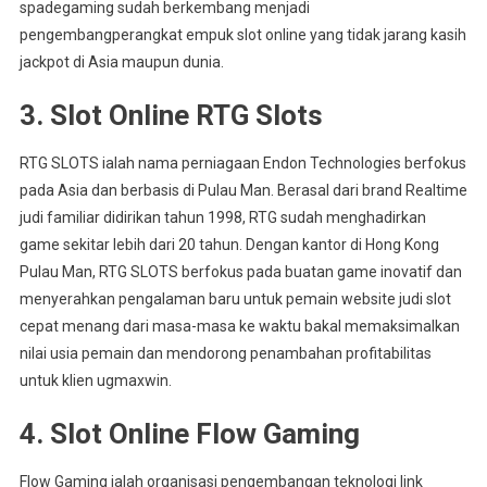
spadegaming sudah berkembang menjadi
pengembangperangkat empuk slot online yang tidak jarang kasih
jackpot di Asia maupun dunia.
3. Slot Online RTG Slots
RTG SLOTS ialah nama perniagaan Endon Technologies berfokus
pada Asia dan berbasis di Pulau Man. Berasal dari brand Realtime
judi familiar didirikan tahun 1998, RTG sudah menghadirkan
game sekitar lebih dari 20 tahun. Dengan kantor di Hong Kong
Pulau Man, RTG SLOTS berfokus pada buatan game inovatif dan
menyerahkan pengalaman baru untuk pemain website judi slot
cepat menang dari masa-masa ke waktu bakal memaksimalkan
nilai usia pemain dan mendorong penambahan profitabilitas
untuk klien ugmaxwin.
4. Slot Online Flow Gaming
Flow Gaming ialah organisasi pengembangan teknologi link