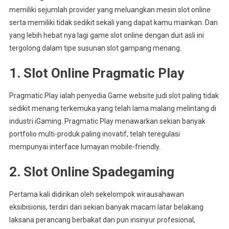
memiliki sejumlah provider yang meluangkan mesin slot online
serta memiliki tidak sedikit sekali yang dapat kamu mainkan. Dan
yang lebih hebat nya lagi game slot online dengan duit asli ini
tergolong dalam tipe susunan slot gampang menang.
1. Slot Online Pragmatic Play
Pragmatic Play ialah penyedia Game website judi slot paling tidak
sedikit menang terkemuka yang telah lama malang melintang di
industri iGaming. Pragmatic Play menawarkan sekian banyak
portfolio multi-produk paling inovatif, telah teregulasi
mempunyai interface lumayan mobile-friendly.
2. Slot Online Spadegaming
Pertama kali didirikan oleh sekelompok wirausahawan
eksibisionis, terdiri dari sekian banyak macam latar belakang
laksana perancang berbakat dan pun insinyur profesional,