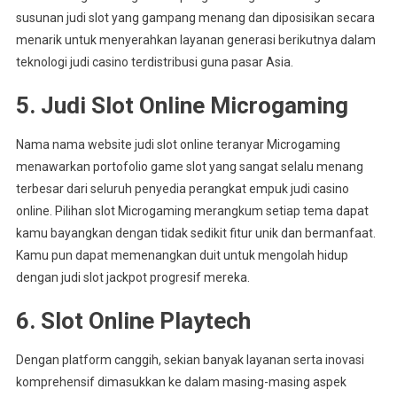
susunan judi slot yang gampang menang dan diposisikan secara
menarik untuk menyerahkan layanan generasi berikutnya dalam
teknologi judi casino terdistribusi guna pasar Asia.
5. Judi Slot Online Microgaming
Nama nama website judi slot online teranyar Microgaming
menawarkan portofolio game slot yang sangat selalu menang
terbesar dari seluruh penyedia perangkat empuk judi casino
online. Pilihan slot Microgaming merangkum setiap tema dapat
kamu bayangkan dengan tidak sedikit fitur unik dan bermanfaat.
Kamu pun dapat memenangkan duit untuk mengolah hidup
dengan judi slot jackpot progresif mereka.
6. Slot Online Playtech
Dengan platform canggih, sekian banyak layanan serta inovasi
komprehensif dimasukkan ke dalam masing-masing aspek