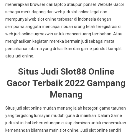
menerapkan browser dari laptop ataupun ponsel. Website Gacor
sebagai merk dagang dari web judi slot online legal dan
mempunyai web slot online terbesar di Indonesia dengan
sempurna anggota mencapai ribuan orang telah teregistrasi di
web judi online ugmaxwin untuk mencari uang tambahan. Atau
menghasilkan kegiatan mereka bermain judi sebagai mata
pencaharian utama yang di hasilkan dari game judi slot komplit
atau judi online.
Situs Judi Slot88 Online
Gacor Terbaik 2022 Gampang
Menang
Situs judi slot online mudah menang ialah kategori game taruhan
yang tergolong lumayan mudah guna di mainkan. Dalam Game
judi slot ini hal keberuntungan cukup dominan untuk menemukan
kemenangan bilamana main slot online. Judi slot online sendiri