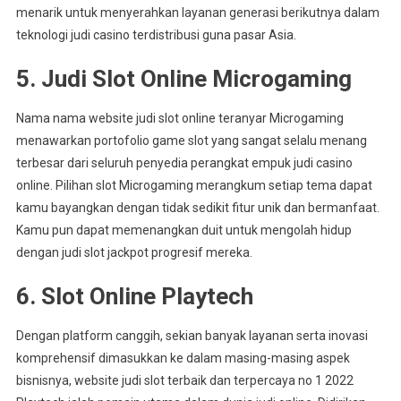
menarik untuk menyerahkan layanan generasi berikutnya dalam
teknologi judi casino terdistribusi guna pasar Asia.
5. Judi Slot Online Microgaming
Nama nama website judi slot online teranyar Microgaming
menawarkan portofolio game slot yang sangat selalu menang
terbesar dari seluruh penyedia perangkat empuk judi casino
online. Pilihan slot Microgaming merangkum setiap tema dapat
kamu bayangkan dengan tidak sedikit fitur unik dan bermanfaat.
Kamu pun dapat memenangkan duit untuk mengolah hidup
dengan judi slot jackpot progresif mereka.
6. Slot Online Playtech
Dengan platform canggih, sekian banyak layanan serta inovasi
komprehensif dimasukkan ke dalam masing-masing aspek
bisnisnya, website judi slot terbaik dan terpercaya no 1 2022