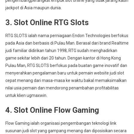
pengembangperangkat empuk slot online yang tidak jarang kasih
jackpot di Asia maupun dunia.
3. Slot Online RTG Slots
RTG SLOTS ialah nama perniagaan Endon Technologies berfokus
pada Asia dan berbasis di Pulau Man. Berasal dari brand Realtime
judi familiar didirikan tahun 1998, RTG sudah menghadirkan
game sekitar lebih dari 20 tahun. Dengan kantor di Hong Kong
Pulau Man, RTG SLOTS berfokus pada buatan game inovatif dan
menyerahkan pengalaman baru untuk pemain website judi slot
cepat menang dari masa-masa ke waktu bakal memaksimalkan
nilai usia pemain dan mendorong penambahan profitabilitas
untuk klien ugmaxwin.
4. Slot Online Flow Gaming
Flow Gaming ialah organisasi pengembangan teknologi link
susunan judi slot yang gampang menang dan diposisikan secara