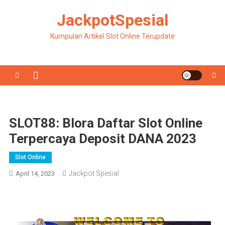
Skip
JackpotSpesial
to
content
Kumpulan Artikel Slot Online Terupdate
SLOT88: Blora Daftar Slot Online
Terpercaya Deposit DANA 2023
Slot Online
Jackpot Spesial
April 14, 2023