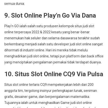
semua dunia.
9. Slot Online Play’n Go Via Dana
Play’n GO ialah salah satu produsen kelompok situs judi slot
online terpercaya 2022 & 2022 kesatu yang benar-benar
menemukan hak seluler dan selama dasawarsa terakhir sudah
berkembang menjadi salah satu developer judi slot online sangat
dihormati di industri online. Hari ini mereka tidak melulu
menghadirkan judi slot online, tetapi pun platform dan back office
yang menciptakan pengalaman pemakai tidak terdapat duanya.
10. Situs Slot Online CQ9 Via Pulsa
Situs slot online terlaris CQ9 mempekerjakan lebih dari 200
anggota tim, tergolong insinyur perlengkapan lunak, seniman
grafis, desainer game, dan berpengalaman matematika.
Tujuannya ialah untuk menghasilkan Game judi slot online