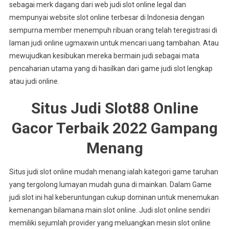
sebagai merk dagang dari web judi slot online legal dan
mempunyai website slot online terbesar di Indonesia dengan
sempurna member menempuh ribuan orang telah teregistrasi di
laman judi online ugmaxwin untuk mencari uang tambahan. Atau
mewujudkan kesibukan mereka bermain judi sebagai mata
pencaharian utama yang di hasilkan dari game judi slot lengkap
atau judi online.
Situs Judi Slot88 Online
Gacor Terbaik 2022 Gampang
Menang
Situs judi slot online mudah menang ialah kategori game taruhan
yang tergolong lumayan mudah guna di mainkan. Dalam Game
judi slot ini hal keberuntungan cukup dominan untuk menemukan
kemenangan bilamana main slot online. Judi slot online sendiri
memiliki sejumlah provider yang meluangkan mesin slot online