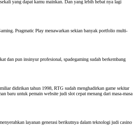
it sekali yang dapat kamu mainkan. Dan yang lebih hebat nya lagi
iGaming. Pragmatic Play menawarkan sekian banyak portfolio multi-
bakat dan pun insinyur profesional, spadegaming sudah berkembang
miliar didirikan tahun 1998, RTG sudah menghadirkan game sekitar
n baru untuk pemain website judi slot cepat menang dari masa-masa
enyerahkan layanan generasi berikutnya dalam teknologi judi casino