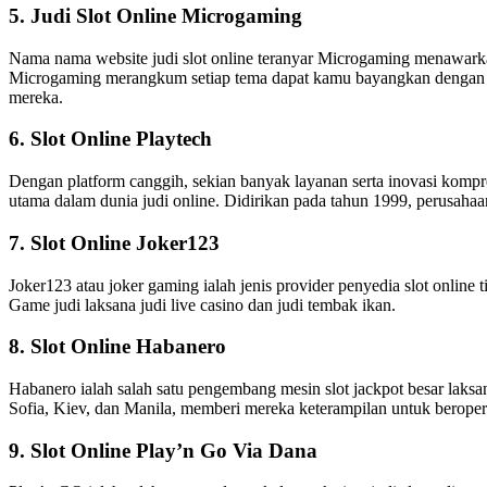
5. Judi Slot Online Microgaming
Nama nama website judi slot online teranyar Microgaming menawarkan 
Microgaming merangkum setiap tema dapat kamu bayangkan dengan tid
mereka.
6. Slot Online Playtech
Dengan platform canggih, sekian banyak layanan serta inovasi kompre
utama dalam dunia judi online. Didirikan pada tahun 1999, perusahaa
7. Slot Online Joker123
Joker123 atau joker gaming ialah jenis provider penyedia slot online 
Game judi laksana judi live casino dan judi tembak ikan.
8. Slot Online Habanero
Habanero ialah salah satu pengembang mesin slot jackpot besar laks
Sofia, Kiev, dan Manila, memberi mereka keterampilan untuk beropera
9. Slot Online Play’n Go Via Dana