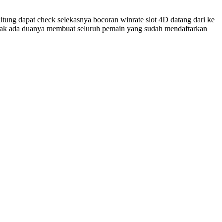
hitung dapat check selekasnya bocoran winrate slot 4D datang dari ke
 tidak ada duanya membuat seluruh pemain yang sudah mendaftarkan