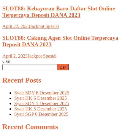
SLOT88: Kebayoran Baru Daftar Slot Online
Terpercaya Deposit DANA 2023
April 22, 2023
Jackpot Spesial
SLOT88: Cakung Agen Slot Online Terpercaya
Deposit DANA 2023
April 2, 2023
Jackpot Spesial
Cari
Cari
Recent Posts
Syair SDY 6 Desember 2025
Syair HK 6 Desember 2025
Syair SDY 5 Desember 2025
Syair HK 5 Desember 2025
Syair SGP 6 Desember 2025
Recent Comments