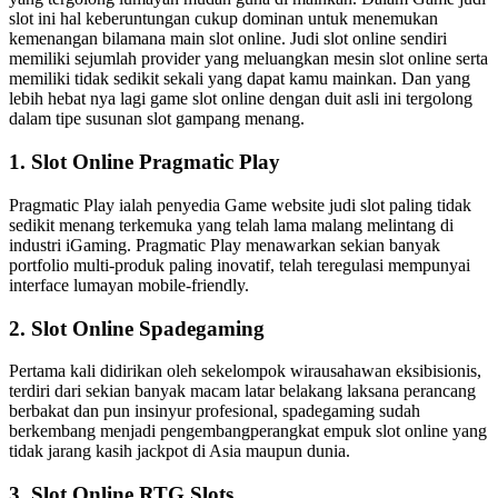
slot ini hal keberuntungan cukup dominan untuk menemukan
kemenangan bilamana main slot online. Judi slot online sendiri
memiliki sejumlah provider yang meluangkan mesin slot online serta
memiliki tidak sedikit sekali yang dapat kamu mainkan. Dan yang
lebih hebat nya lagi game slot online dengan duit asli ini tergolong
dalam tipe susunan slot gampang menang.
1. Slot Online Pragmatic Play
Pragmatic Play ialah penyedia Game website judi slot paling tidak
sedikit menang terkemuka yang telah lama malang melintang di
industri iGaming. Pragmatic Play menawarkan sekian banyak
portfolio multi-produk paling inovatif, telah teregulasi mempunyai
interface lumayan mobile-friendly.
2. Slot Online Spadegaming
Pertama kali didirikan oleh sekelompok wirausahawan eksibisionis,
terdiri dari sekian banyak macam latar belakang laksana perancang
berbakat dan pun insinyur profesional, spadegaming sudah
berkembang menjadi pengembangperangkat empuk slot online yang
tidak jarang kasih jackpot di Asia maupun dunia.
3. Slot Online RTG Slots