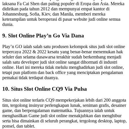
laksana Fa Cai Shen dan paling populer di Eropa dan Asia. Mereka
didirikan pada tahun 2012 dan mempunyai empat kantor di
Johannesburg, Sofia, Kiev, dan Manila, memberi mereka
keterampilan untuk beroperasi di pasar website judi online semua
dunia.
9. Slot Online Play’n Go Via Dana
Play’n GO ialah salah satu produsen kelompok situs judi slot online
terpercaya 2022 & 2022 kesatu yang benar-benar menemukan hak
seluler dan selama dasawarsa terakhir sudah berkembang menjadi
salah satu developer judi slot online sangat dihormati di industri
online. Hari ini mereka tidak melulu menghadirkan judi slot online,
tetapi pun platform dan back office yang menciptakan pengalaman
pemakai tidak terdapat duanya.
10. Situs Slot Online CQ9 Via Pulsa
Situs slot online terlaris CQ9 mempekerjakan lebih dari 200 anggota
tim, tergolong insinyur perlengkapan lunak, seniman grafis, desainer
game, dan berpengalaman matematika. Tujuannya ialah untuk
menghasilkan Game judi slot online menakjubkan dan menghibur
serta bisa dimainkan di seluruh perangkat, tergolong desktop, laptop,
ponsel, dan tablet.