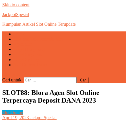
Skip to content
JackpotSpesial
Kumpulan Artikel Slot Online Terupdate
Home
Tips dan Trik Bermain Slot
Agen Slot
Togel Hongkong
Togel Singapura
Togel Sydney
Slot Deposit Pulsa
site mode button
Cari untuk:
SLOT88: Blora Agen Slot Online
Terpercaya Deposit DANA 2023
Slot Online
April 19, 2023
Jackpot Spesial