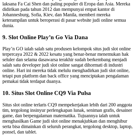
laksana Fa Cai Shen dan paling populer di Eropa dan Asia. Mereka
didirikan pada tahun 2012 dan mempunyai empat kantor di
Johannesburg, Sofia, Kiev, dan Manila, memberi mereka
keterampilan untuk beroperasi di pasar website judi online semua
dunia.
9. Slot Online Play’n Go Via Dana
Play’n GO ialah salah satu produsen kelompok situs judi slot online
terpercaya 2022 & 2022 kesatu yang benar-benar menemukan hak
seluler dan selama dasawarsa terakhir sudah berkembang menjadi
salah satu developer judi slot online sangat dihormati di industri
online. Hari ini mereka tidak melulu menghadirkan judi slot online,
tetapi pun platform dan back office yang menciptakan pengalaman
pemakai tidak terdapat duanya.
10. Situs Slot Online CQ9 Via Pulsa
Situs slot online terlaris CQ9 mempekerjakan lebih dari 200 anggota
tim, tergolong insinyur perlengkapan lunak, seniman grafis, desainer
game, dan berpengalaman matematika. Tujuannya ialah untuk
menghasilkan Game judi slot online menakjubkan dan menghibur
serta bisa dimainkan di seluruh perangkat, tergolong desktop, laptop,
ponsel, dan tablet.