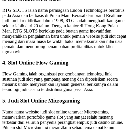
RTG SLOTS ialah nama perniagaan Endon Technologies berfokus
pada Asia dan berbasis di Pulau Man. Berasal dari brand Realtime
judi familiar didirikan tahun 1998, RTG sudah menghadirkan game
sekitar lebih dari 20 tahun. Dengan kantor di Hong Kong Pulau
Man, RTG SLOTS berfokus pada buatan game inovatif dan
menyerahkan pengalaman baru untuk pemain website judi slot cepat
menang dari masa-masa ke waktu bakal memaksimalkan nilai usia
pemain dan mendorong penambahan profitabilitas untuk klien
ugmaxwin.
4. Slot Online Flow Gaming
Flow Gaming ialah organisasi pengembangan teknologi link
susunan judi slot yang gampang menang dan diposisikan secara
menarik untuk menyerahkan layanan generasi berikutnya dalam
teknologi judi casino terdistribusi guna pasar Asia.
5. Judi Slot Online Microgaming
Nama nama website judi slot online teranyar Microgaming
menawarkan portofolio game slot yang sangat selalu menang
terbesar dari seluruh penyedia perangkat empuk judi casino online.
Pilihan slot Microgaming merangkum setiap tema dapat kamu