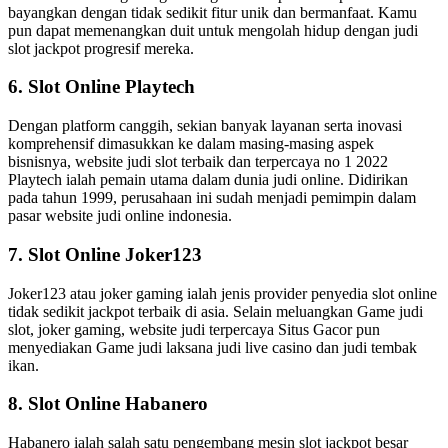
bayangkan dengan tidak sedikit fitur unik dan bermanfaat. Kamu
pun dapat memenangkan duit untuk mengolah hidup dengan judi
slot jackpot progresif mereka.
6. Slot Online Playtech
Dengan platform canggih, sekian banyak layanan serta inovasi
komprehensif dimasukkan ke dalam masing-masing aspek
bisnisnya, website judi slot terbaik dan terpercaya no 1 2022
Playtech ialah pemain utama dalam dunia judi online. Didirikan
pada tahun 1999, perusahaan ini sudah menjadi pemimpin dalam
pasar website judi online indonesia.
7. Slot Online Joker123
Joker123 atau joker gaming ialah jenis provider penyedia slot online
tidak sedikit jackpot terbaik di asia. Selain meluangkan Game judi
slot, joker gaming, website judi terpercaya Situs Gacor pun
menyediakan Game judi laksana judi live casino dan judi tembak
ikan.
8. Slot Online Habanero
Habanero ialah salah satu pengembang mesin slot jackpot besar