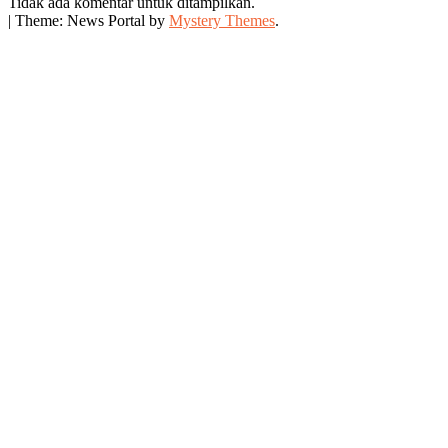
Tidak ada komentar untuk ditampilkan.
|
Theme: News Portal by
Mystery Themes
.