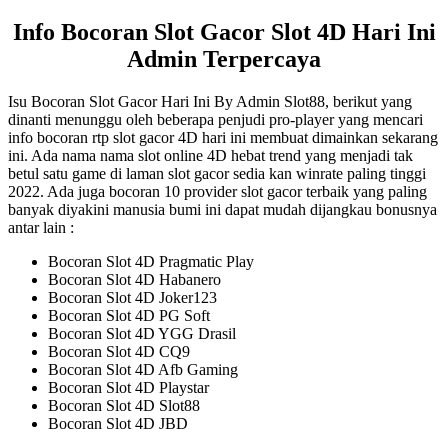
Info Bocoran Slot Gacor Slot 4D Hari Ini
Admin Terpercaya
Isu Bocoran Slot Gacor Hari Ini By Admin Slot88, berikut yang
dinanti menunggu oleh beberapa penjudi pro-player yang mencari
info bocoran rtp slot gacor 4D hari ini membuat dimainkan sekarang
ini. Ada nama nama slot online 4D hebat trend yang menjadi tak
betul satu game di laman slot gacor sedia kan winrate paling tinggi
2022. Ada juga bocoran 10 provider slot gacor terbaik yang paling
banyak diyakini manusia bumi ini dapat mudah dijangkau bonusnya
antar lain :
Bocoran Slot 4D Pragmatic Play
Bocoran Slot 4D Habanero
Bocoran Slot 4D Joker123
Bocoran Slot 4D PG Soft
Bocoran Slot 4D YGG Drasil
Bocoran Slot 4D CQ9
Bocoran Slot 4D Afb Gaming
Bocoran Slot 4D Playstar
Bocoran Slot 4D Slot88
Bocoran Slot 4D JBD