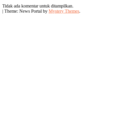
Tidak ada komentar untuk ditampilkan.
|
Theme: News Portal by
Mystery Themes
.