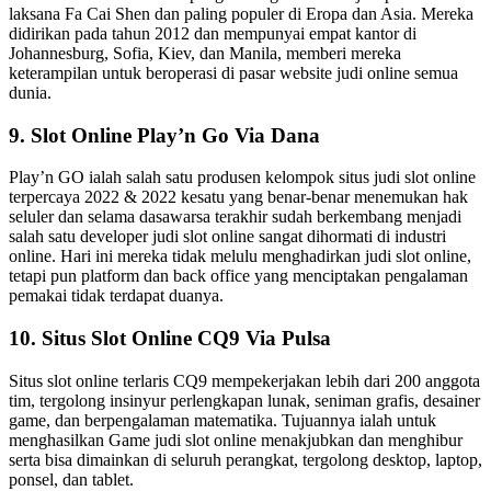
laksana Fa Cai Shen dan paling populer di Eropa dan Asia. Mereka
didirikan pada tahun 2012 dan mempunyai empat kantor di
Johannesburg, Sofia, Kiev, dan Manila, memberi mereka
keterampilan untuk beroperasi di pasar website judi online semua
dunia.
9. Slot Online Play’n Go Via Dana
Play’n GO ialah salah satu produsen kelompok situs judi slot online
terpercaya 2022 & 2022 kesatu yang benar-benar menemukan hak
seluler dan selama dasawarsa terakhir sudah berkembang menjadi
salah satu developer judi slot online sangat dihormati di industri
online. Hari ini mereka tidak melulu menghadirkan judi slot online,
tetapi pun platform dan back office yang menciptakan pengalaman
pemakai tidak terdapat duanya.
10. Situs Slot Online CQ9 Via Pulsa
Situs slot online terlaris CQ9 mempekerjakan lebih dari 200 anggota
tim, tergolong insinyur perlengkapan lunak, seniman grafis, desainer
game, dan berpengalaman matematika. Tujuannya ialah untuk
menghasilkan Game judi slot online menakjubkan dan menghibur
serta bisa dimainkan di seluruh perangkat, tergolong desktop, laptop,
ponsel, dan tablet.