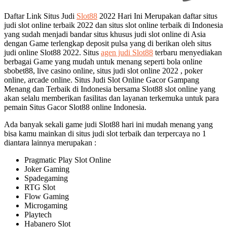
Daftar Link Situs Judi
Slot88
2022 Hari Ini Merupakan daftar situs
judi slot online terbaik 2022 dan situs slot online terbaik di Indonesia
yang sudah menjadi bandar situs khusus judi slot online di Asia
dengan Game terlengkap deposit pulsa yang di berikan oleh situs
judi online Slot88 2022. Situs
agen judi Slot88
terbaru menyediakan
berbagai Game yang mudah untuk menang seperti bola online
sbobet88, live casino online, situs judi slot online 2022 , poker
online, arcade online. Situs Judi Slot Online Gacor Gampang
Menang dan Terbaik di Indonesia bersama Slot88 slot online yang
akan selalu memberikan fasilitas dan layanan terkemuka untuk para
pemain Situs Gacor Slot88 online Indonesia.
Ada banyak sekali game judi Slot88 hari ini mudah menang yang
bisa kamu mainkan di situs judi slot terbaik dan terpercaya no 1
diantara lainnya merupakan :
Pragmatic Play Slot Online
Joker Gaming
Spadegaming
RTG Slot
Flow Gaming
Microgaming
Playtech
Habanero Slot