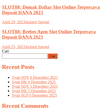
SLOT88: Demak Daftar Slot Online Terpercaya
Deposit DANA 2023
April 29, 2023
Jackpot Spesial
SLOT88: Brebes Agen Slot Online Terpercaya
Deposit DANA 2023
April 25, 2023
Jackpot Spesial
Cari
Cari
Recent Posts
Syair SDY 6 Desember 2025
Syair HK 6 Desember 2025
Syair SDY 5 Desember 2025
Syair HK 5 Desember 2025
Syair SGP 6 Desember 2025
Recent Comments