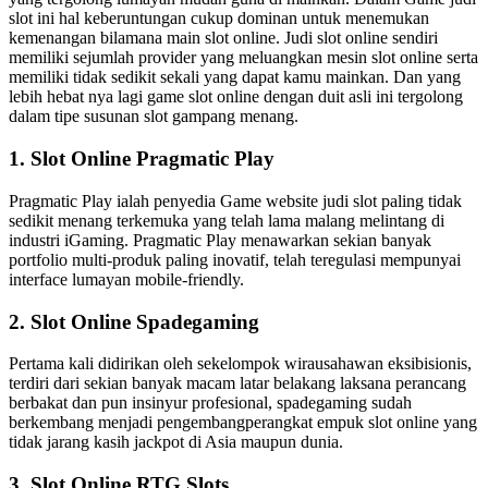
slot ini hal keberuntungan cukup dominan untuk menemukan
kemenangan bilamana main slot online. Judi slot online sendiri
memiliki sejumlah provider yang meluangkan mesin slot online serta
memiliki tidak sedikit sekali yang dapat kamu mainkan. Dan yang
lebih hebat nya lagi game slot online dengan duit asli ini tergolong
dalam tipe susunan slot gampang menang.
1. Slot Online Pragmatic Play
Pragmatic Play ialah penyedia Game website judi slot paling tidak
sedikit menang terkemuka yang telah lama malang melintang di
industri iGaming. Pragmatic Play menawarkan sekian banyak
portfolio multi-produk paling inovatif, telah teregulasi mempunyai
interface lumayan mobile-friendly.
2. Slot Online Spadegaming
Pertama kali didirikan oleh sekelompok wirausahawan eksibisionis,
terdiri dari sekian banyak macam latar belakang laksana perancang
berbakat dan pun insinyur profesional, spadegaming sudah
berkembang menjadi pengembangperangkat empuk slot online yang
tidak jarang kasih jackpot di Asia maupun dunia.
3. Slot Online RTG Slots