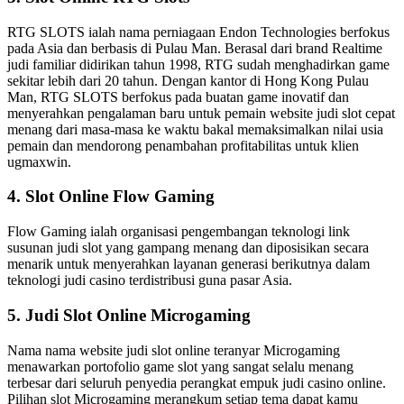
RTG SLOTS ialah nama perniagaan Endon Technologies berfokus
pada Asia dan berbasis di Pulau Man. Berasal dari brand Realtime
judi familiar didirikan tahun 1998, RTG sudah menghadirkan game
sekitar lebih dari 20 tahun. Dengan kantor di Hong Kong Pulau
Man, RTG SLOTS berfokus pada buatan game inovatif dan
menyerahkan pengalaman baru untuk pemain website judi slot cepat
menang dari masa-masa ke waktu bakal memaksimalkan nilai usia
pemain dan mendorong penambahan profitabilitas untuk klien
ugmaxwin.
4. Slot Online Flow Gaming
Flow Gaming ialah organisasi pengembangan teknologi link
susunan judi slot yang gampang menang dan diposisikan secara
menarik untuk menyerahkan layanan generasi berikutnya dalam
teknologi judi casino terdistribusi guna pasar Asia.
5. Judi Slot Online Microgaming
Nama nama website judi slot online teranyar Microgaming
menawarkan portofolio game slot yang sangat selalu menang
terbesar dari seluruh penyedia perangkat empuk judi casino online.
Pilihan slot Microgaming merangkum setiap tema dapat kamu