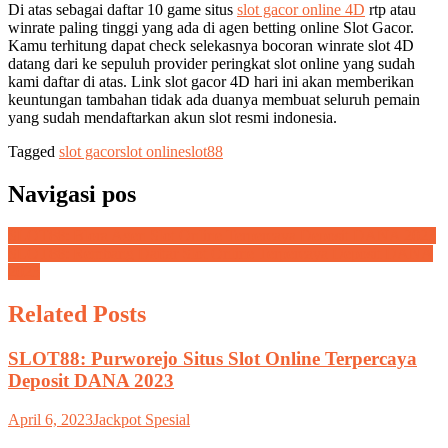
Di atas sebagai daftar 10 game situs
slot gacor online 4D
rtp atau
winrate paling tinggi yang ada di agen betting online Slot Gacor.
Kamu terhitung dapat check selekasnya bocoran winrate slot 4D
datang dari ke sepuluh provider peringkat slot online yang sudah
kami daftar di atas. Link slot gacor 4D hari ini akan memberikan
keuntungan tambahan tidak ada duanya membuat seluruh pemain
yang sudah mendaftarkan akun slot resmi indonesia.
Tagged
slot gacor
slot online
slot88
Navigasi pos
SLOT88: Blora Agen Slot Online Terpercaya Deposit DANA 2023
SLOT88: Rembang Daftar Slot Online Terpercaya Deposit DANA
2023
Related Posts
SLOT88: Purworejo Situs Slot Online Terpercaya
Deposit DANA 2023
April 6, 2023
Jackpot Spesial