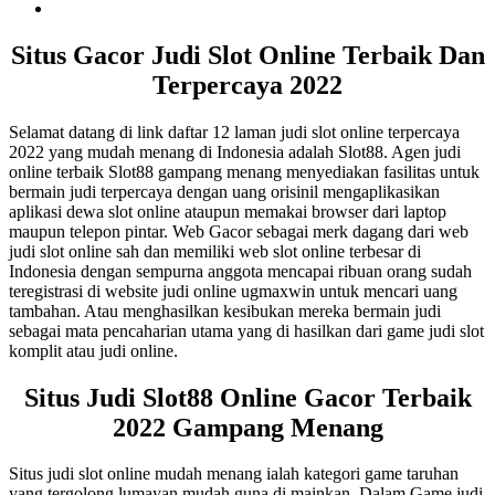
Situs Gacor Judi Slot Online Terbaik Dan
Terpercaya 2022
Selamat datang di link daftar 12 laman judi slot online terpercaya
2022 yang mudah menang di Indonesia adalah Slot88. Agen judi
online terbaik Slot88 gampang menang menyediakan fasilitas untuk
bermain judi terpercaya dengan uang orisinil mengaplikasikan
aplikasi dewa slot online ataupun memakai browser dari laptop
maupun telepon pintar. Web Gacor sebagai merk dagang dari web
judi slot online sah dan memiliki web slot online terbesar di
Indonesia dengan sempurna anggota mencapai ribuan orang sudah
teregistrasi di website judi online ugmaxwin untuk mencari uang
tambahan. Atau menghasilkan kesibukan mereka bermain judi
sebagai mata pencaharian utama yang di hasilkan dari game judi slot
komplit atau judi online.
Situs Judi Slot88 Online Gacor Terbaik
2022 Gampang Menang
Situs judi slot online mudah menang ialah kategori game taruhan
yang tergolong lumayan mudah guna di mainkan. Dalam Game judi