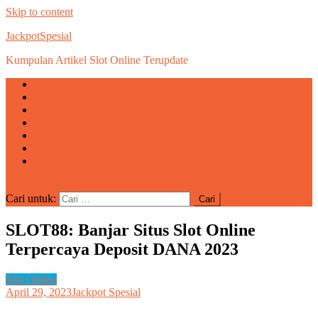
Skip to content
JackpotSpesial
Kumpulan Artikel Slot Online Terupdate
Home
Tips dan Trik Bermain Slot
Agen Slot
Togel Hongkong
Togel Singapura
Togel Sydney
Slot Deposit Pulsa
site mode button
Cari untuk:
SLOT88: Banjar Situs Slot Online
Terpercaya Deposit DANA 2023
Slot Online
April 29, 2023
Jackpot Spesial