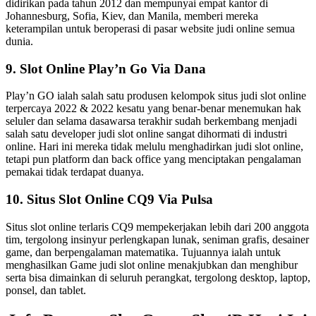
didirikan pada tahun 2012 dan mempunyai empat kantor di
Johannesburg, Sofia, Kiev, dan Manila, memberi mereka
keterampilan untuk beroperasi di pasar website judi online semua
dunia.
9. Slot Online Play’n Go Via Dana
Play’n GO ialah salah satu produsen kelompok situs judi slot online
terpercaya 2022 & 2022 kesatu yang benar-benar menemukan hak
seluler dan selama dasawarsa terakhir sudah berkembang menjadi
salah satu developer judi slot online sangat dihormati di industri
online. Hari ini mereka tidak melulu menghadirkan judi slot online,
tetapi pun platform dan back office yang menciptakan pengalaman
pemakai tidak terdapat duanya.
10. Situs Slot Online CQ9 Via Pulsa
Situs slot online terlaris CQ9 mempekerjakan lebih dari 200 anggota
tim, tergolong insinyur perlengkapan lunak, seniman grafis, desainer
game, dan berpengalaman matematika. Tujuannya ialah untuk
menghasilkan Game judi slot online menakjubkan dan menghibur
serta bisa dimainkan di seluruh perangkat, tergolong desktop, laptop,
ponsel, dan tablet.