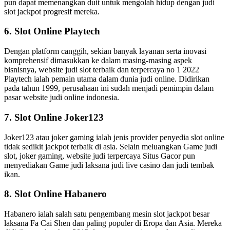
pun dapat memenangkan duit untuk mengolah hidup dengan judi
slot jackpot progresif mereka.
6. Slot Online Playtech
Dengan platform canggih, sekian banyak layanan serta inovasi
komprehensif dimasukkan ke dalam masing-masing aspek
bisnisnya, website judi slot terbaik dan terpercaya no 1 2022
Playtech ialah pemain utama dalam dunia judi online. Didirikan
pada tahun 1999, perusahaan ini sudah menjadi pemimpin dalam
pasar website judi online indonesia.
7. Slot Online Joker123
Joker123 atau joker gaming ialah jenis provider penyedia slot online
tidak sedikit jackpot terbaik di asia. Selain meluangkan Game judi
slot, joker gaming, website judi terpercaya Situs Gacor pun
menyediakan Game judi laksana judi live casino dan judi tembak
ikan.
8. Slot Online Habanero
Habanero ialah salah satu pengembang mesin slot jackpot besar
laksana Fa Cai Shen dan paling populer di Eropa dan Asia. Mereka