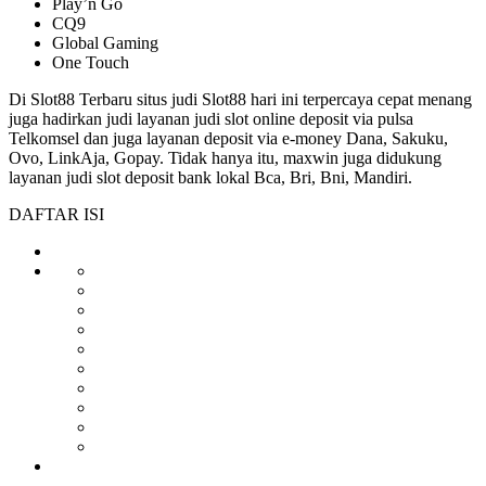
Play’n Go
CQ9
Global Gaming
One Touch
Di Slot88 Terbaru situs judi Slot88 hari ini terpercaya cepat menang
juga hadirkan judi layanan judi slot online deposit via pulsa
Telkomsel dan juga layanan deposit via e-money Dana, Sakuku,
Ovo, LinkAja, Gopay. Tidak hanya itu, maxwin juga didukung
layanan judi slot deposit bank lokal Bca, Bri, Bni, Mandiri.
DAFTAR ISI