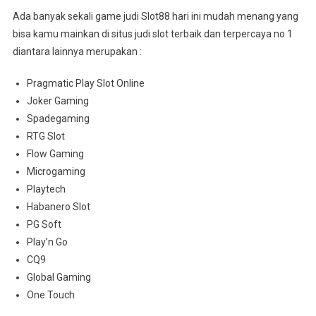
Ada banyak sekali game judi Slot88 hari ini mudah menang yang
bisa kamu mainkan di situs judi slot terbaik dan terpercaya no 1
diantara lainnya merupakan :
Pragmatic Play Slot Online
Joker Gaming
Spadegaming
RTG Slot
Flow Gaming
Microgaming
Playtech
Habanero Slot
PG Soft
Play’n Go
CQ9
Global Gaming
One Touch