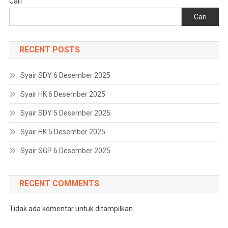
Cari
Cari
RECENT POSTS
Syair SDY 6 Desember 2025
Syair HK 6 Desember 2025
Syair SDY 5 Desember 2025
Syair HK 5 Desember 2025
Syair SGP 6 Desember 2025
RECENT COMMENTS
Tidak ada komentar untuk ditampilkan.