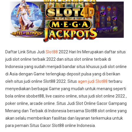
Daftar Link Situs Judi
Slot88
2022 Hari Ini Merupakan daftar situs
judi slot online terbaik 2022 dan situs slot online terbaik di
Indonesia yang sudah menjadi bandar situs khusus judi slot online
di Asia dengan Game terlengkap deposit pulsa yang di berikan
oleh situs judi online Slot88 2022. Situs
agen judi Slot88
terbaru
menyediakan berbagai Game yang mudah untuk menang seperti
bola online sbobet88, live casino online, situs judi slot online 2022 ,
poker online, arcade online. Situs Judi Slot Online Gacor Gampang
Menang dan Terbaik di Indonesia bersama Slot88 slot online yang
akan selalu memberikan fasilitas dan layanan terkemuka untuk
para pemain Situs Gacor Slot88 online Indonesia.