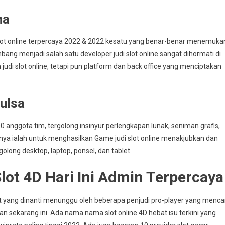
na
i slot online terpercaya 2022 & 2022 kesatu yang benar-benar menemuka
ang menjadi salah satu developer judi slot online sangat dihormati di
 judi slot online, tetapi pun platform dan back office yang menciptakan
Pulsa
00 anggota tim, tergolong insinyur perlengkapan lunak, seniman grafis,
a ialah untuk menghasilkan Game judi slot online menakjubkan dan
olong desktop, laptop, ponsel, dan tablet.
lot 4D Hari Ini Admin Terpercaya
kut yang dinanti menunggu oleh beberapa penjudi pro-player yang menca
an sekarang ini. Ada nama nama slot online 4D hebat isu terkini yang