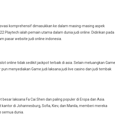
inovasi komprehensif dimasukkan ke dalam masing-masing aspek
2022 Playtech ialah pemain utama dalam dunia judi online. Didirikan pada
 pasar website judi online indonesia.
slot online tidak sedikit jackpot terbaik di asia. Selain meluangkan Gam
cor pun menyediakan Game judi laksana judi live casino dan judi tembak
 besar laksana Fa Cai Shen dan paling populer di Eropa dan Asia.
kantor di Johannesburg, Sofia, Kiev, dan Manila, memberi mereka
ne semua dunia.