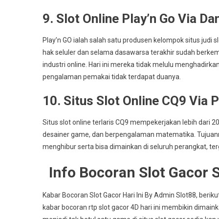
9. Slot Online Play’n Go Via Da
Play’n GO ialah salah satu produsen kelompok situs jud
hak seluler dan selama dasawarsa terakhir sudah berkemb
industri online. Hari ini mereka tidak melulu menghadirkan
pengalaman pemakai tidak terdapat duanya.
10. Situs Slot Online CQ9 Via 
Situs slot online terlaris CQ9 mempekerjakan lebih dari 2
desainer game, dan berpengalaman matematika. Tujuanny
menghibur serta bisa dimainkan di seluruh perangkat, terg
Info Bocoran Slot Gacor S
Kabar Bocoran Slot Gacor Hari Ini By Admin Slot88, beri
kabar bocoran rtp slot gacor 4D hari ini membikin dimaink