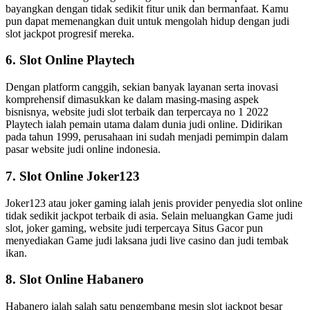
bayangkan dengan tidak sedikit fitur unik dan bermanfaat. Kamu
pun dapat memenangkan duit untuk mengolah hidup dengan judi
slot jackpot progresif mereka.
6. Slot Online Playtech
Dengan platform canggih, sekian banyak layanan serta inovasi
komprehensif dimasukkan ke dalam masing-masing aspek
bisnisnya, website judi slot terbaik dan terpercaya no 1 2022
Playtech ialah pemain utama dalam dunia judi online. Didirikan
pada tahun 1999, perusahaan ini sudah menjadi pemimpin dalam
pasar website judi online indonesia.
7. Slot Online Joker123
Joker123 atau joker gaming ialah jenis provider penyedia slot online
tidak sedikit jackpot terbaik di asia. Selain meluangkan Game judi
slot, joker gaming, website judi terpercaya Situs Gacor pun
menyediakan Game judi laksana judi live casino dan judi tembak
ikan.
8. Slot Online Habanero
Habanero ialah salah satu pengembang mesin slot jackpot besar