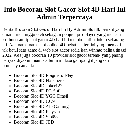
Info Bocoran Slot Gacor Slot 4D Hari Ini
Admin Terpercaya
Berita Bocoran Slot Gacor Hari Ini By Admin Slot88, berikut yang
dinanti menunggu oleh sebagian penjudi pro-player yang mencari
isu bocoran rtp slot gacor 4D hari ini membuat dimainkan sekarang
ini. Ada nama nama slot online 4D hebat isu terkini yang menjadi
tak betul satu game di web slot gacor sedia kan winrate paling tinggi
2022. Ada juga bocoran 10 provider slot gacor terbaik yang paling
banyak diyakini manusia bumi ini bisa gampang dijangkau
bonusnya antar lain :
Bocoran Slot 4D Pragmatic Play
Bocoran Slot 4D Habanero
Bocoran Slot 4D Joker123
Bocoran Slot 4D PG Soft
Bocoran Slot 4D YGG Drasil
Bocoran Slot 4D CQ9
Bocoran Slot 4D Afb Gaming
Bocoran Slot 4D Playstar
Bocoran Slot 4D Slot88
Bocoran Slot 4D JBD