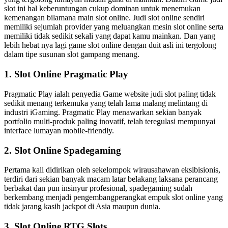
slot ini hal keberuntungan cukup dominan untuk menemukan
kemenangan bilamana main slot online. Judi slot online sendiri
memiliki sejumlah provider yang meluangkan mesin slot online serta
memiliki tidak sedikit sekali yang dapat kamu mainkan. Dan yang
lebih hebat nya lagi game slot online dengan duit asli ini tergolong
dalam tipe susunan slot gampang menang.
1. Slot Online Pragmatic Play
Pragmatic Play ialah penyedia Game website judi slot paling tidak
sedikit menang terkemuka yang telah lama malang melintang di
industri iGaming. Pragmatic Play menawarkan sekian banyak
portfolio multi-produk paling inovatif, telah teregulasi mempunyai
interface lumayan mobile-friendly.
2. Slot Online Spadegaming
Pertama kali didirikan oleh sekelompok wirausahawan eksibisionis,
terdiri dari sekian banyak macam latar belakang laksana perancang
berbakat dan pun insinyur profesional, spadegaming sudah
berkembang menjadi pengembangperangkat empuk slot online yang
tidak jarang kasih jackpot di Asia maupun dunia.
3. Slot Online RTG Slots