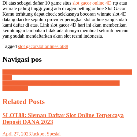
Di atas sebagai daftar 10 game situs
slot gacor online 4D
rtp atau
winrate paling tinggi yang ada di agen betting online Slot Gacor.
Kamu terhitung dapat check selekasnya bocoran winrate slot 4D
datang dari ke sepuluh provider peringkat slot online yang sudah
kami daftar di atas. Link slot gacor 4D hari ini akan memberikan
keuntungan tambahan tidak ada duanya membuat seluruh pemain
yang sudah mendaftarkan akun slot resmi indonesia.
Tagged
slot gacor
slot online
slot88
Navigasi pos
SLOT88: Sumenep Daftar Slot Online Terpercaya Deposit DANA
2023
SLOT88: Bondowoso Agen Slot Online Terpercaya Deposit
DANA 2023
Related Posts
SLOT88: Sleman Daftar Slot Online Terpercaya
Deposit DANA 2023
April 27, 2023
Jackpot Spesial