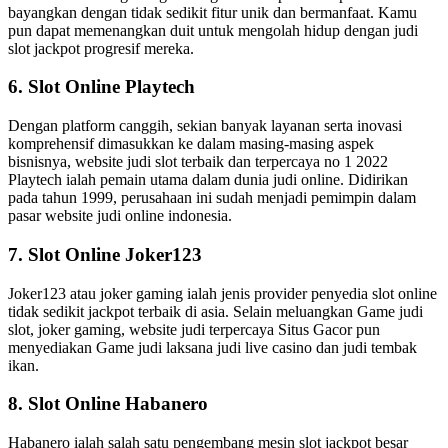
bayangkan dengan tidak sedikit fitur unik dan bermanfaat. Kamu
pun dapat memenangkan duit untuk mengolah hidup dengan judi
slot jackpot progresif mereka.
6. Slot Online Playtech
Dengan platform canggih, sekian banyak layanan serta inovasi
komprehensif dimasukkan ke dalam masing-masing aspek
bisnisnya, website judi slot terbaik dan terpercaya no 1 2022
Playtech ialah pemain utama dalam dunia judi online. Didirikan
pada tahun 1999, perusahaan ini sudah menjadi pemimpin dalam
pasar website judi online indonesia.
7. Slot Online Joker123
Joker123 atau joker gaming ialah jenis provider penyedia slot online
tidak sedikit jackpot terbaik di asia. Selain meluangkan Game judi
slot, joker gaming, website judi terpercaya Situs Gacor pun
menyediakan Game judi laksana judi live casino dan judi tembak
ikan.
8. Slot Online Habanero
Habanero ialah salah satu pengembang mesin slot jackpot besar