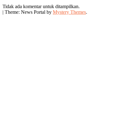
Tidak ada komentar untuk ditampilkan.
|
Theme: News Portal by
Mystery Themes
.