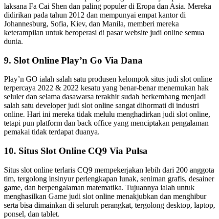
laksana Fa Cai Shen dan paling populer di Eropa dan Asia. Mereka
didirikan pada tahun 2012 dan mempunyai empat kantor di
Johannesburg, Sofia, Kiev, dan Manila, memberi mereka
keterampilan untuk beroperasi di pasar website judi online semua
dunia.
9. Slot Online Play’n Go Via Dana
Play’n GO ialah salah satu produsen kelompok situs judi slot online
terpercaya 2022 & 2022 kesatu yang benar-benar menemukan hak
seluler dan selama dasawarsa terakhir sudah berkembang menjadi
salah satu developer judi slot online sangat dihormati di industri
online. Hari ini mereka tidak melulu menghadirkan judi slot online,
tetapi pun platform dan back office yang menciptakan pengalaman
pemakai tidak terdapat duanya.
10. Situs Slot Online CQ9 Via Pulsa
Situs slot online terlaris CQ9 mempekerjakan lebih dari 200 anggota
tim, tergolong insinyur perlengkapan lunak, seniman grafis, desainer
game, dan berpengalaman matematika. Tujuannya ialah untuk
menghasilkan Game judi slot online menakjubkan dan menghibur
serta bisa dimainkan di seluruh perangkat, tergolong desktop, laptop,
ponsel, dan tablet.