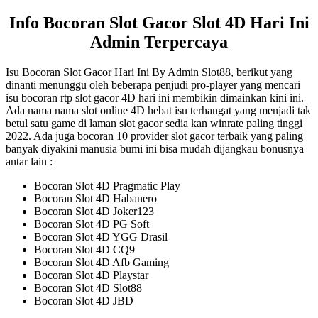
Info Bocoran Slot Gacor Slot 4D Hari Ini
Admin Terpercaya
Isu Bocoran Slot Gacor Hari Ini By Admin Slot88, berikut yang
dinanti menunggu oleh beberapa penjudi pro-player yang mencari
isu bocoran rtp slot gacor 4D hari ini membikin dimainkan kini ini.
Ada nama nama slot online 4D hebat isu terhangat yang menjadi tak
betul satu game di laman slot gacor sedia kan winrate paling tinggi
2022. Ada juga bocoran 10 provider slot gacor terbaik yang paling
banyak diyakini manusia bumi ini bisa mudah dijangkau bonusnya
antar lain :
Bocoran Slot 4D Pragmatic Play
Bocoran Slot 4D Habanero
Bocoran Slot 4D Joker123
Bocoran Slot 4D PG Soft
Bocoran Slot 4D YGG Drasil
Bocoran Slot 4D CQ9
Bocoran Slot 4D Afb Gaming
Bocoran Slot 4D Playstar
Bocoran Slot 4D Slot88
Bocoran Slot 4D JBD