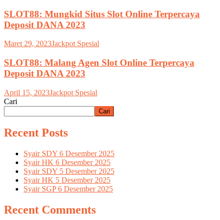
SLOT88: Mungkid Situs Slot Online Terpercaya
Deposit DANA 2023
Maret 29, 2023
Jackpot Spesial
SLOT88: Malang Agen Slot Online Terpercaya
Deposit DANA 2023
April 15, 2023
Jackpot Spesial
Cari
Cari
Recent Posts
Syair SDY 6 Desember 2025
Syair HK 6 Desember 2025
Syair SDY 5 Desember 2025
Syair HK 5 Desember 2025
Syair SGP 6 Desember 2025
Recent Comments