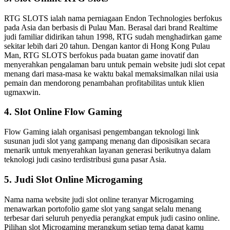
RTG SLOTS ialah nama perniagaan Endon Technologies berfokus
pada Asia dan berbasis di Pulau Man. Berasal dari brand Realtime
judi familiar didirikan tahun 1998, RTG sudah menghadirkan game
sekitar lebih dari 20 tahun. Dengan kantor di Hong Kong Pulau
Man, RTG SLOTS berfokus pada buatan game inovatif dan
menyerahkan pengalaman baru untuk pemain website judi slot cepat
menang dari masa-masa ke waktu bakal memaksimalkan nilai usia
pemain dan mendorong penambahan profitabilitas untuk klien
ugmaxwin.
4. Slot Online Flow Gaming
Flow Gaming ialah organisasi pengembangan teknologi link
susunan judi slot yang gampang menang dan diposisikan secara
menarik untuk menyerahkan layanan generasi berikutnya dalam
teknologi judi casino terdistribusi guna pasar Asia.
5. Judi Slot Online Microgaming
Nama nama website judi slot online teranyar Microgaming
menawarkan portofolio game slot yang sangat selalu menang
terbesar dari seluruh penyedia perangkat empuk judi casino online.
Pilihan slot Microgaming merangkum setiap tema dapat kamu