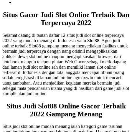
Situs Gacor Judi Slot Online Terbaik Dan
Terpercaya 2022
Selamat datang di tautan daftar 12 situs judi slot online terpercaya
2022 yang mudah menang di Indonesia yaitu Slot88. Agen judi
online terbaik Slot88 gampang menang menyediakan fasilitas untuk
bermain judi terpercaya dengan uang orisinil mengaplikasikan
aplikasi dewa slot online maupun mengaplikasikan browser dari
notebook maupun telepon pintar. Web Gacor sebagai merk dagang
dari laman judi slot online sah dan memiliki laman slot online
terbesar di Indonesia dengan total anggota mencapai ribuan orang
sudah teregistrasi di laman judi online ugmaxwin untuk mencari
uang tambahan. Atau menjadikan kegiatan mereka bermain judi
sebagai mata pencaharian utama yang di hasilkan dari game judi slot
komplit atau judi online.
Situs Judi Slot88 Online Gacor Terbaik
2022 Gampang Menang
Situs judi slot online mudah menang ialah kategori game taruhan
yang tergolong lumayan mudah guna di mainkan. Dalam Game judi