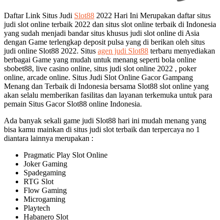
Daftar Link Situs Judi
Slot88
2022 Hari Ini Merupakan daftar situs
judi slot online terbaik 2022 dan situs slot online terbaik di Indonesia
yang sudah menjadi bandar situs khusus judi slot online di Asia
dengan Game terlengkap deposit pulsa yang di berikan oleh situs
judi online Slot88 2022. Situs
agen judi Slot88
terbaru menyediakan
berbagai Game yang mudah untuk menang seperti bola online
sbobet88, live casino online, situs judi slot online 2022 , poker
online, arcade online. Situs Judi Slot Online Gacor Gampang
Menang dan Terbaik di Indonesia bersama Slot88 slot online yang
akan selalu memberikan fasilitas dan layanan terkemuka untuk para
pemain Situs Gacor Slot88 online Indonesia.
Ada banyak sekali game judi Slot88 hari ini mudah menang yang
bisa kamu mainkan di situs judi slot terbaik dan terpercaya no 1
diantara lainnya merupakan :
Pragmatic Play Slot Online
Joker Gaming
Spadegaming
RTG Slot
Flow Gaming
Microgaming
Playtech
Habanero Slot