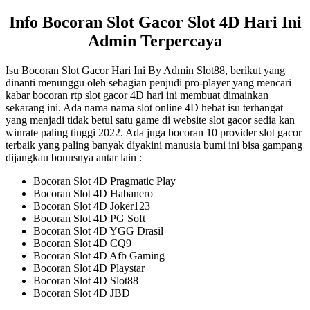
Info Bocoran Slot Gacor Slot 4D Hari Ini
Admin Terpercaya
Isu Bocoran Slot Gacor Hari Ini By Admin Slot88, berikut yang
dinanti menunggu oleh sebagian penjudi pro-player yang mencari
kabar bocoran rtp slot gacor 4D hari ini membuat dimainkan
sekarang ini. Ada nama nama slot online 4D hebat isu terhangat
yang menjadi tidak betul satu game di website slot gacor sedia kan
winrate paling tinggi 2022. Ada juga bocoran 10 provider slot gacor
terbaik yang paling banyak diyakini manusia bumi ini bisa gampang
dijangkau bonusnya antar lain :
Bocoran Slot 4D Pragmatic Play
Bocoran Slot 4D Habanero
Bocoran Slot 4D Joker123
Bocoran Slot 4D PG Soft
Bocoran Slot 4D YGG Drasil
Bocoran Slot 4D CQ9
Bocoran Slot 4D Afb Gaming
Bocoran Slot 4D Playstar
Bocoran Slot 4D Slot88
Bocoran Slot 4D JBD