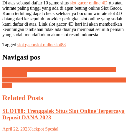
Di atas sebagai daftar 10 game situs
slot gacor online 4D
rtp atau
winrate paling tinggi yang ada di agen betting online Slot Gacor.
Kamu terhitung dapat check selekasnya bocoran winrate slot 4D
datang dari ke sepuluh provider peringkat slot online yang sudah
kami daftar di atas. Link slot gacor 4D hari ini akan memberikan
keuntungan tambahan tidak ada duanya membuat seluruh pemain
yang sudah mendaftarkan akun slot resmi indonesia.
Tagged
slot gacor
slot online
slot88
Navigasi pos
SLOT88: Tasikmalaya Agen Slot Online Terpercaya Deposit
DANA 2023
SLOT88: Rembang Agen Slot Online Terpercaya Deposit DANA
2023
Related Posts
SLOT88: Trenggalek Situs Slot Online Terpercaya
Deposit DANA 2023
April 22, 2023
Jackpot Spesial