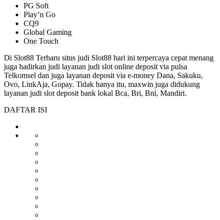
PG Soft
Play’n Go
CQ9
Global Gaming
One Touch
Di Slot88 Terbaru situs judi Slot88 hari ini terpercaya cepat menang
juga hadirkan judi layanan judi slot online deposit via pulsa
Telkomsel dan juga layanan deposit via e-money Dana, Sakuku,
Ovo, LinkAja, Gopay. Tidak hanya itu, maxwin juga didukung
layanan judi slot deposit bank lokal Bca, Bri, Bni, Mandiri.
DAFTAR ISI