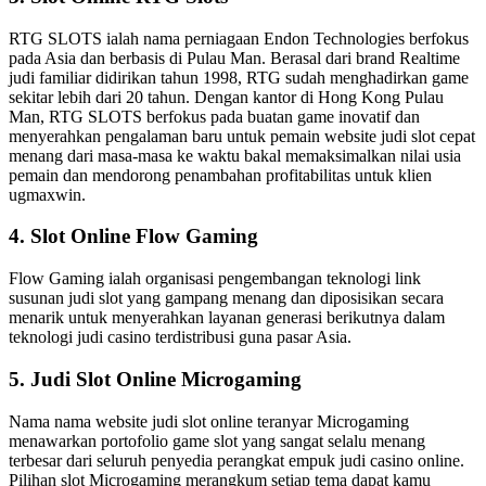
RTG SLOTS ialah nama perniagaan Endon Technologies berfokus
pada Asia dan berbasis di Pulau Man. Berasal dari brand Realtime
judi familiar didirikan tahun 1998, RTG sudah menghadirkan game
sekitar lebih dari 20 tahun. Dengan kantor di Hong Kong Pulau
Man, RTG SLOTS berfokus pada buatan game inovatif dan
menyerahkan pengalaman baru untuk pemain website judi slot cepat
menang dari masa-masa ke waktu bakal memaksimalkan nilai usia
pemain dan mendorong penambahan profitabilitas untuk klien
ugmaxwin.
4. Slot Online Flow Gaming
Flow Gaming ialah organisasi pengembangan teknologi link
susunan judi slot yang gampang menang dan diposisikan secara
menarik untuk menyerahkan layanan generasi berikutnya dalam
teknologi judi casino terdistribusi guna pasar Asia.
5. Judi Slot Online Microgaming
Nama nama website judi slot online teranyar Microgaming
menawarkan portofolio game slot yang sangat selalu menang
terbesar dari seluruh penyedia perangkat empuk judi casino online.
Pilihan slot Microgaming merangkum setiap tema dapat kamu