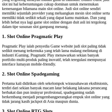
slot ini hal keberuntungan cukup dominan untuk menemukan
kemenangan bilamana main slot online. Judi slot online sendiri
memiliki sejumlah provider yang meluangkan mesin slot online serta
memiliki tidak sedikit sekali yang dapat kamu mainkan. Dan yang
lebih hebat nya lagi game slot online dengan duit asli ini tergolong
dalam tipe susunan slot gampang menang.
1. Slot Online Pragmatic Play
Pragmatic Play ialah penyedia Game website judi slot paling tidak
sedikit menang terkemuka yang telah lama malang melintang di
industri iGaming. Pragmatic Play menawarkan sekian banyak
portfolio multi-produk paling inovatif, telah teregulasi mempunyai
interface lumayan mobile-friendly.
2. Slot Online Spadegaming
Pertama kali didirikan oleh sekelompok wirausahawan eksibisionis,
terdiri dari sekian banyak macam latar belakang laksana perancang
berbakat dan pun insinyur profesional, spadegaming sudah
berkembang menjadi pengembangperangkat empuk slot online yang
tidak jarang kasih jackpot di Asia maupun dunia.
3. Slot Online RTG Slots