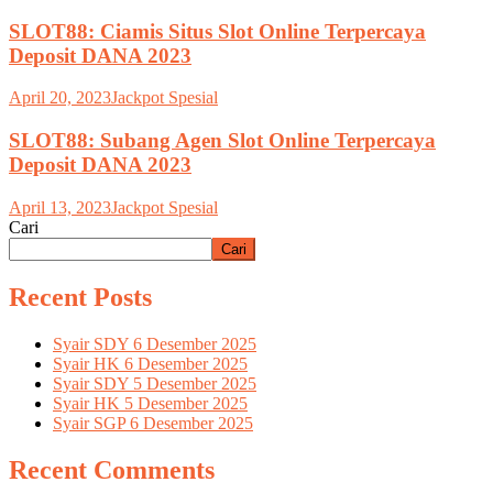
SLOT88: Ciamis Situs Slot Online Terpercaya
Deposit DANA 2023
April 20, 2023
Jackpot Spesial
SLOT88: Subang Agen Slot Online Terpercaya
Deposit DANA 2023
April 13, 2023
Jackpot Spesial
Cari
Cari
Recent Posts
Syair SDY 6 Desember 2025
Syair HK 6 Desember 2025
Syair SDY 5 Desember 2025
Syair HK 5 Desember 2025
Syair SGP 6 Desember 2025
Recent Comments