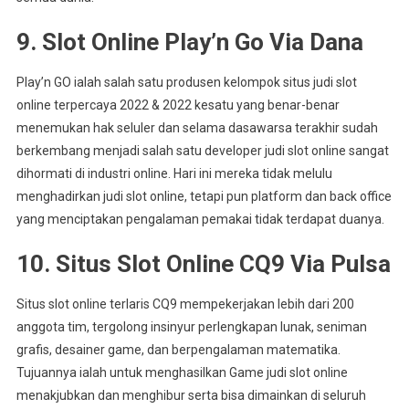
9. Slot Online Play’n Go Via Dana
Play’n GO ialah salah satu produsen kelompok situs judi slot
online terpercaya 2022 & 2022 kesatu yang benar-benar
menemukan hak seluler dan selama dasawarsa terakhir sudah
berkembang menjadi salah satu developer judi slot online sangat
dihormati di industri online. Hari ini mereka tidak melulu
menghadirkan judi slot online, tetapi pun platform dan back office
yang menciptakan pengalaman pemakai tidak terdapat duanya.
10. Situs Slot Online CQ9 Via Pulsa
Situs slot online terlaris CQ9 mempekerjakan lebih dari 200
anggota tim, tergolong insinyur perlengkapan lunak, seniman
grafis, desainer game, dan berpengalaman matematika.
Tujuannya ialah untuk menghasilkan Game judi slot online
menakjubkan dan menghibur serta bisa dimainkan di seluruh