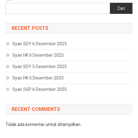
Cari
RECENT POSTS
Syair SDY 6 Desember 2025
Syair HK 6 Desember 2025
Syair SDY 5 Desember 2025
Syair HK 5 Desember 2025
Syair SGP 6 Desember 2025
RECENT COMMENTS
Tidak ada komentar untuk ditampilkan.