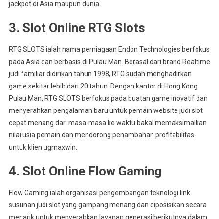
jackpot di Asia maupun dunia.
3. Slot Online RTG Slots
RTG SLOTS ialah nama perniagaan Endon Technologies berfokus
pada Asia dan berbasis di Pulau Man. Berasal dari brand Realtime
judi familiar didirikan tahun 1998, RTG sudah menghadirkan
game sekitar lebih dari 20 tahun. Dengan kantor di Hong Kong
Pulau Man, RTG SLOTS berfokus pada buatan game inovatif dan
menyerahkan pengalaman baru untuk pemain website judi slot
cepat menang dari masa-masa ke waktu bakal memaksimalkan
nilai usia pemain dan mendorong penambahan profitabilitas
untuk klien ugmaxwin.
4. Slot Online Flow Gaming
Flow Gaming ialah organisasi pengembangan teknologi link
susunan judi slot yang gampang menang dan diposisikan secara
menarik untuk menyerahkan layanan generasi berikutnya dalam