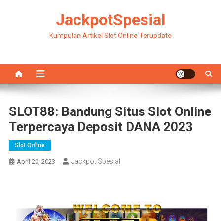
Skip
JackpotSpesial
to
content
Kumpulan Artikel Slot Online Terupdate
SLOT88: Bandung Situs Slot Online
Terpercaya Deposit DANA 2023
Slot Online
Jackpot Spesial
April 20, 2023