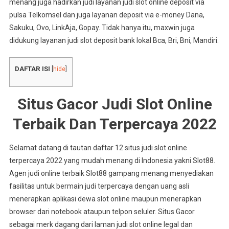
menang juga hadirkan judi layanan judi slot online deposit via
pulsa Telkomsel dan juga layanan deposit via e-money Dana,
Sakuku, Ovo, LinkAja, Gopay. Tidak hanya itu, maxwin juga
didukung layanan judi slot deposit bank lokal Bca, Bri, Bni, Mandiri.
DAFTAR ISI
[
hide
]
Situs Gacor Judi Slot Online
Terbaik Dan Terpercaya 2022
Selamat datang di tautan daftar 12 situs judi slot online
terpercaya 2022 yang mudah menang di Indonesia yakni Slot88.
Agen judi online terbaik Slot88 gampang menang menyediakan
fasilitas untuk bermain judi terpercaya dengan uang asli
menerapkan aplikasi dewa slot online maupun menerapkan
browser dari notebook ataupun telpon seluler. Situs Gacor
sebagai merk dagang dari laman judi slot online legal dan