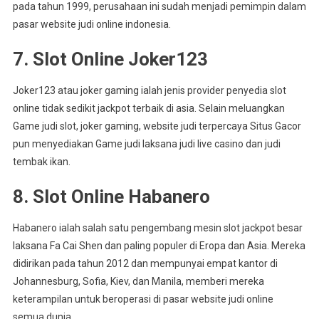
pada tahun 1999, perusahaan ini sudah menjadi pemimpin dalam
pasar website judi online indonesia.
7. Slot Online Joker123
Joker123 atau joker gaming ialah jenis provider penyedia slot
online tidak sedikit jackpot terbaik di asia. Selain meluangkan
Game judi slot, joker gaming, website judi terpercaya Situs Gacor
pun menyediakan Game judi laksana judi live casino dan judi
tembak ikan.
8. Slot Online Habanero
Habanero ialah salah satu pengembang mesin slot jackpot besar
laksana Fa Cai Shen dan paling populer di Eropa dan Asia. Mereka
didirikan pada tahun 2012 dan mempunyai empat kantor di
Johannesburg, Sofia, Kiev, dan Manila, memberi mereka
keterampilan untuk beroperasi di pasar website judi online
semua dunia.