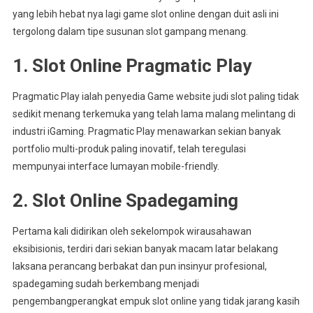
yang lebih hebat nya lagi game slot online dengan duit asli ini
tergolong dalam tipe susunan slot gampang menang.
1. Slot Online Pragmatic Play
Pragmatic Play ialah penyedia Game website judi slot paling tidak
sedikit menang terkemuka yang telah lama malang melintang di
industri iGaming. Pragmatic Play menawarkan sekian banyak
portfolio multi-produk paling inovatif, telah teregulasi
mempunyai interface lumayan mobile-friendly.
2. Slot Online Spadegaming
Pertama kali didirikan oleh sekelompok wirausahawan
eksibisionis, terdiri dari sekian banyak macam latar belakang
laksana perancang berbakat dan pun insinyur profesional,
spadegaming sudah berkembang menjadi
pengembangperangkat empuk slot online yang tidak jarang kasih