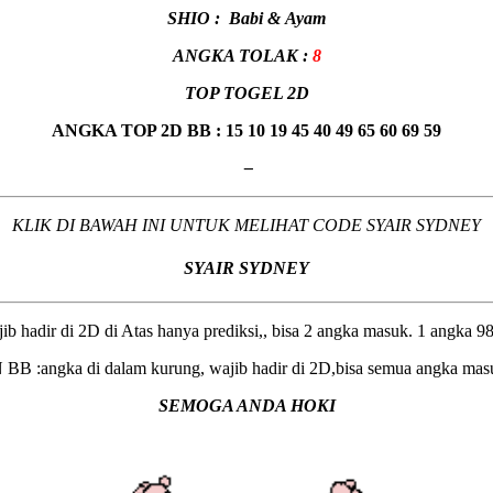
SHIO : Babi & Ayam
ANGKA TOLAK :
8
TOP TOGEL 2D
ANGKA TOP 2D BB : 15 10 19 45 40 49 65 60 69 59
–
KLIK DI BAWAH INI UNTUK MELIHAT CODE SYAIR SYDNEY
SYAIR SYDNEY
jib hadir di 2D di Atas hanya prediksi,, bisa 2 angka masuk. 1 angka 9
:angka di dalam kurung, wajib hadir di 2D,bisa semua angka masuk
SEMOGA ANDA HOKI