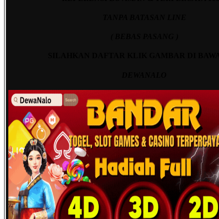
TANPA BATASAN LINE
( BEBAS PASANG )
SILAHKAN DAFTAR KLIK GAMBAR DI BAWA
DEWANALO