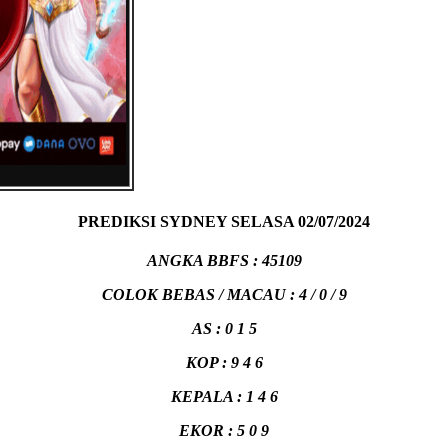
PREDIKSI SYDNEY SELASA 02/07/2024
ANGKA BBFS : 45109
COLOK BEBAS / MACAU : 4 / 0 / 9
AS : 0 1 5
KOP : 9 4 6
KEPALA : 1 4 6
EKOR : 5 0 9