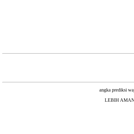
angka prediksi wa
LEBIH AMAN BB 