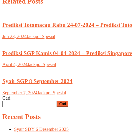
Related Posts
Prediksi Totomacau Rabu 24-07-2024 – Prediksi To
Juli 23, 2024
Jackpot Spesial
Prediksi SGP Kamis 04-04-2024 – Prediksi Singapore
April 4, 2024
Jackpot Spesial
Syair SGP 8 September 2024
September 7, 2024
Jackpot Spesial
Cari
Cari
Recent Posts
Syair SDY 6 Desember 2025