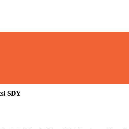
ksi SDY