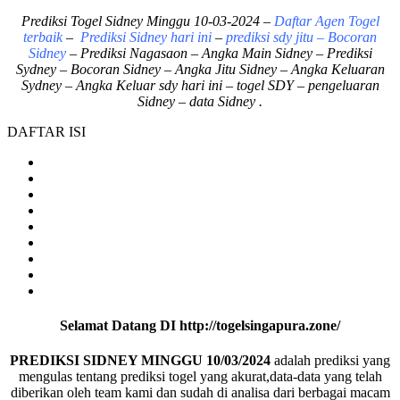
Prediksi Togel Sidney Minggu 10-03-2024 –
Daftar Agen Togel
terbaik
–
Prediksi Sidney hari ini
–
prediksi sdy jitu – Bocoran
Sidney
– Prediksi Nagasaon – Angka Main Sidney
–
Prediksi
Sydney
–
Bocoran Sidney
–
Angka Jitu Sidney
–
Angka Keluaran
Sydney
–
Angka Keluar sdy hari ini
–
togel SDY
–
pengeluaran
Sidney
–
data Sidney .
DAFTAR ISI
Selamat Datang DI http://
togelsingapura.zone/
PREDIKSI SIDNEY MINGGU 10/03/2024
adalah prediksi yang
mengulas tentang prediksi togel yang akurat,data-data yang telah
diberikan oleh team kami dan sudah di analisa dari berbagai macam