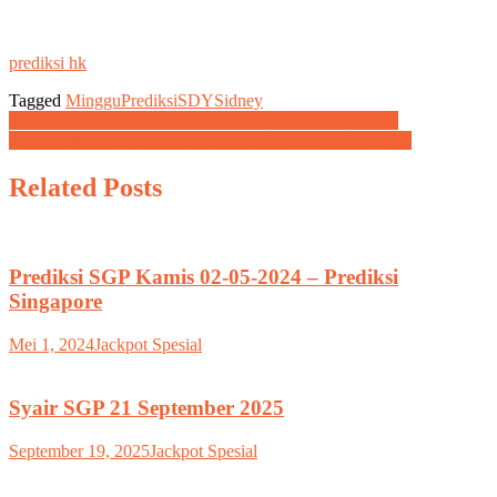
prediksi hk
Tagged
Minggu
Prediksi
SDY
Sidney
Navigasi
Prediksi SGP Minggu 10-03-2024 – Prediksi Singapore
Prediksi Togel Hk Selasa 12 Maret 2024 – Prediksi Togel
pos
Related Posts
Prediksi SGP Kamis 02-05-2024 – Prediksi
Singapore
Mei 1, 2024
Jackpot Spesial
Syair SGP 21 September 2025
September 19, 2025
Jackpot Spesial