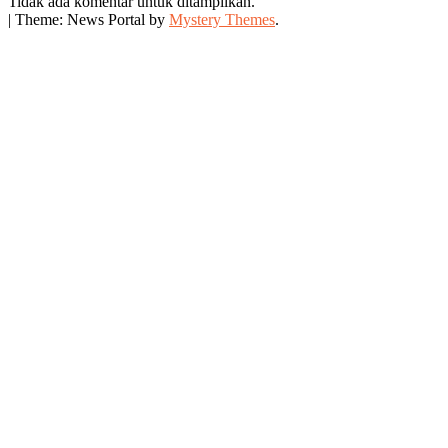
Tidak ada komentar untuk ditampilkan.
|
Theme: News Portal by
Mystery Themes
.