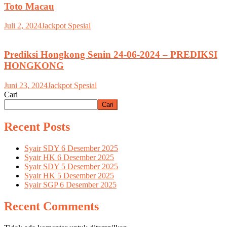
Toto Macau
Juli 2, 2024
Jackpot Spesial
Prediksi Hongkong Senin 24-06-2024 – PREDIKSI
HONGKONG
Juni 23, 2024
Jackpot Spesial
Cari
Cari
Recent Posts
Syair SDY 6 Desember 2025
Syair HK 6 Desember 2025
Syair SDY 5 Desember 2025
Syair HK 5 Desember 2025
Syair SGP 6 Desember 2025
Recent Comments