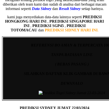
diberikan oleh team kami dan sudah di analisa dari berbagai macam
informasi seperti
Data Sidney
dan
Result Sidney
setiap harinya.
kami juga menyediakan data-data lainnya seperti
PREDIKSI
HONGKONG HARI INI
,
PREDIKSI SINGAPORE HARI
INI
,
PREDIKSI SGP45
,
PREDIKSI
TOTOMACAU
dan
PREDIKSI SIDNEY HARI INI
.
REFERENSI BO AMAN & TERPERCAYA 10
TANPA BATASAN LINE
( BEBAS PASANG )
SILAHKAN DAFTAR KLIK GAMBAR DI BAWA
DEWANALO
PREDIKSI SYDNEY JUMAT 22/03/2024