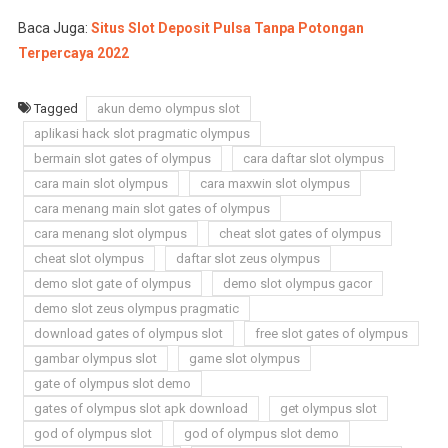
Baca Juga:
Situs Slot Deposit Pulsa Tanpa Potongan
Terpercaya 2022
Tagged
akun demo olympus slot
aplikasi hack slot pragmatic olympus
bermain slot gates of olympus
cara daftar slot olympus
cara main slot olympus
cara maxwin slot olympus
cara menang main slot gates of olympus
cara menang slot olympus
cheat slot gates of olympus
cheat slot olympus
daftar slot zeus olympus
demo slot gate of olympus
demo slot olympus gacor
demo slot zeus olympus pragmatic
download gates of olympus slot
free slot gates of olympus
gambar olympus slot
game slot olympus
gate of olympus slot demo
gates of olympus slot apk download
get olympus slot
god of olympus slot
god of olympus slot demo