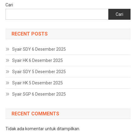
Cari
Cari
RECENT POSTS
Syair SDY 6 Desember 2025
Syair HK 6 Desember 2025
Syair SDY 5 Desember 2025
Syair HK 5 Desember 2025
Syair SGP 6 Desember 2025
RECENT COMMENTS
Tidak ada komentar untuk ditampilkan.