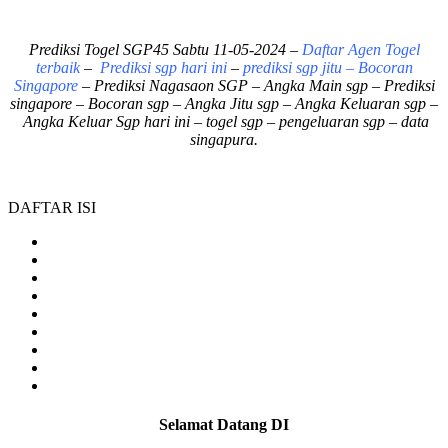
Prediksi Togel SGP45 Sabtu 11-05-2024 –
Daftar Agen Togel
terbaik
–
Prediksi sgp hari ini
–
prediksi sgp jitu – Bocoran
Singapore
– Prediksi Nagasaon SGP – Angka Main sgp
–
Prediksi
singapore
–
Bocoran sgp
–
Angka Jitu sgp
–
Angka Keluaran sgp
–
Angka Keluar Sgp hari ini
–
togel sgp
–
pengeluaran sgp
–
data
singapura.
DAFTAR ISI
Selamat Datang
DI