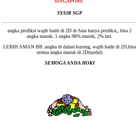
SINGAPORE
SYAIR SGP
angka prediksi wajib hadir di 2D di Atas hanya prediksi,, bisa 2
angka masuk. 1 angka 98% masuk, 2% lari.
LEBIH AMAN BB :angka di dalam kurung, wajib hadir di 2D,bisa
semua angka masuk di 2D(tardal)
SEMOGA ANDA HOKI