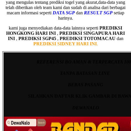
yang mengulas tentang prediksi togel yang akurat,data-data yang
telah diberikan oleh team kami dan sudah di analisa dari berbagai
macam informasi seperti
DATA SGP
dan
RESULT SGP
setiap
harinya.
kami juga menyediakan data-data lainnya seperti
PREDIKSI
HONGKONG HARI
INI
,
PREDIKSI SINGAPURA HARI
INI
,
PREDIKSI SGP45
,
PREDIKSI TOTOMACAU
dan
PREDIKSI SIDNEY HARI INI
.
REFERENSI BO AMAN & TERPERCAYA 10
TANPA BATASAN LINE
BEBAS PASANG
SILAHKAN DAFTAR KLIK GAMBAR DI BAWA
DEWANALO