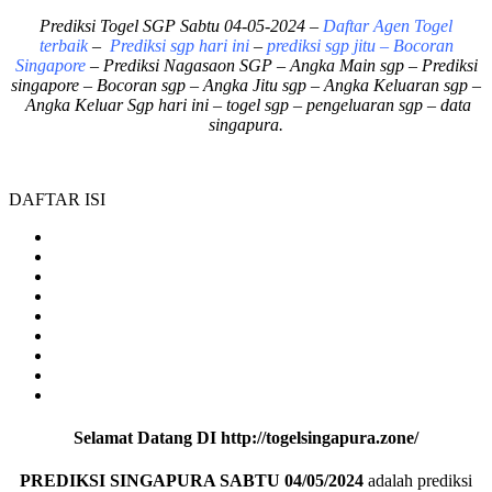
Prediksi Togel SGP Sabtu 04-05-2024 –
Daftar Agen Togel
terbaik
–
Prediksi sgp hari ini
–
prediksi sgp jitu – Bocoran
Singapore
– Prediksi Nagasaon SGP – Angka Main sgp
–
Prediksi
singapore
–
Bocoran sgp
–
Angka Jitu sgp
–
Angka Keluaran sgp
–
Angka Keluar Sgp hari ini
–
togel sgp
–
pengeluaran sgp
–
data
singapura.
DAFTAR ISI
Selamat Datang DI http://
togelsingapura.zone/
PREDIKSI SINGAPURA SABTU 04/05/2024
adalah prediksi