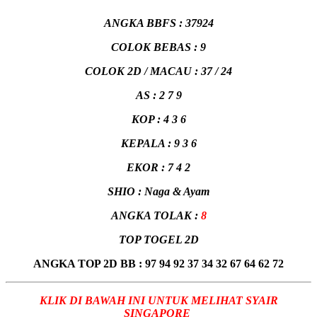
ANGKA BBFS : 37924
COLOK BEBAS : 9
COLOK 2D / MACAU : 37 / 24
AS : 2 7 9
KOP : 4 3 6
KEPALA : 9 3 6
EKOR : 7 4 2
SHIO : Naga & Ayam
ANGKA TOLAK :
8
TOP TOGEL 2D
ANGKA TOP 2D BB : 97 94 92 37 34 32 67 64 62 72
KLIK DI BAWAH INI UNTUK MELIHAT SYAIR
SINGAPORE