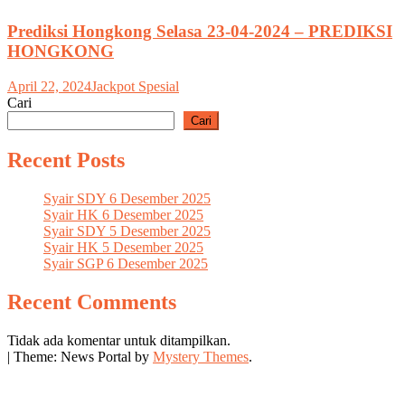
Prediksi Hongkong Selasa 23-04-2024 – PREDIKSI
HONGKONG
April 22, 2024
Jackpot Spesial
Cari
Cari
Recent Posts
Syair SDY 6 Desember 2025
Syair HK 6 Desember 2025
Syair SDY 5 Desember 2025
Syair HK 5 Desember 2025
Syair SGP 6 Desember 2025
Recent Comments
Tidak ada komentar untuk ditampilkan.
|
Theme: News Portal by
Mystery Themes
.