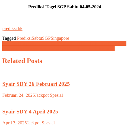
Prediksi Togel SGP Sabtu 04-05-2024
prediksi hk
Tagged
Prediksi
Sabtu
SGP
Singapore
Navigasi
Prediksi Hongkong Jumat 03-05-2024 – PREDIKSI HONGKONG
Prediksi Totomacau Sabtu 04-05-2024 – Prediksi Toto Macau
pos
Related Posts
Syair SDY 26 Februari 2025
Februari 24, 2025
Jackpot Spesial
Syair SDY 4 April 2025
April 3, 2025
Jackpot Spesial