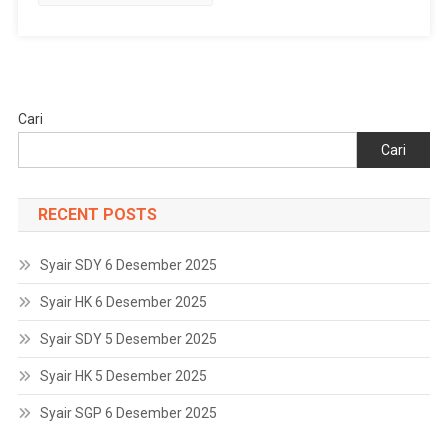
Cari
Cari
RECENT POSTS
Syair SDY 6 Desember 2025
Syair HK 6 Desember 2025
Syair SDY 5 Desember 2025
Syair HK 5 Desember 2025
Syair SGP 6 Desember 2025