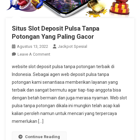
Situs Slot Deposit Pulsa Tanpa
Potongan Yang Paling Gacor
Agustus 13, 2022
Jackpot Spesial
On
Leave A Comment
Situs
website slot deposit pulsa tanpa potongan terbaik di
Slot
Indonesia. Sebagai agen web deposit pulsa tanpa
Deposit
potongan kami senantiasa memberikan layanan yang
Pulsa
terbaik dan sangat bermutu agar tiap-tiap anggota bisa
Tanpa
Potongan
dengan betah bermain dan juga merasa nyaman. Web slot
Yang
pulsa tanpa potongan dikala ini mungkin telah acap kali
Paling
kalian peroleh namun untuk mencari yang terpercaya
Gacor
memerlukan […]
Continue Reading