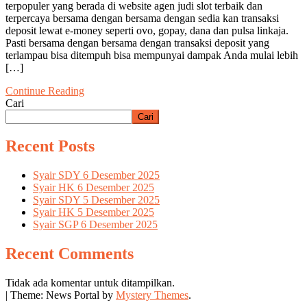
terpopuler yang berada di website agen judi slot terbaik dan
terpercaya bersama dengan bersama dengan sedia kan transaksi
deposit lewat e-money seperti ovo, gopay, dana dan pulsa linkaja.
Pasti bersama dengan bersama dengan transaksi deposit yang
terlampau bisa ditempuh bisa mempunyai dampak Anda mulai lebih
[…]
Continue Reading
Cari
Cari
Recent Posts
Syair SDY 6 Desember 2025
Syair HK 6 Desember 2025
Syair SDY 5 Desember 2025
Syair HK 5 Desember 2025
Syair SGP 6 Desember 2025
Recent Comments
Tidak ada komentar untuk ditampilkan.
|
Theme: News Portal by
Mystery Themes
.