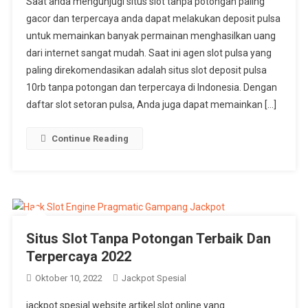
Saat anda mengunjugi situs slot tanpa potongan paling
gacor dan terpercaya anda dapat melakukan deposit pulsa
untuk memainkan banyak permainan menghasilkan uang
dari internet sangat mudah. Saat ini agen slot pulsa yang
paling direkomendasikan adalah situs slot deposit pulsa
10rb tanpa potongan dan terpercaya di Indonesia. Dengan
daftar slot setoran pulsa, Anda juga dapat memainkan […]
Continue Reading
Situs Slot Tanpa Potongan Terbaik Dan
Terpercaya 2022
Oktober 10, 2022
Jackpot Spesial
jackpot spesial website artikel slot online yang