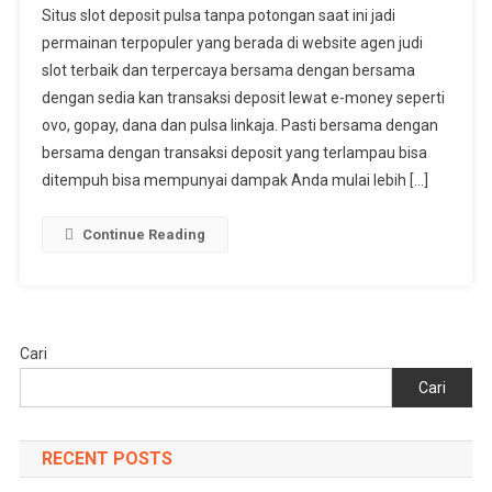
Situs slot deposit pulsa tanpa potongan saat ini jadi
Slot
permainan terpopuler yang berada di website agen judi
Deposit
slot terbaik dan terpercaya bersama dengan bersama
Pulsa
dengan sedia kan transaksi deposit lewat e-money seperti
10rb
Terbaik
ovo, gopay, dana dan pulsa linkaja. Pasti bersama dengan
Dan
bersama dengan transaksi deposit yang terlampau bisa
Terpercaya Hari
ditempuh bisa mempunyai dampak Anda mulai lebih […]
Ini
Continue Reading
Cari
Cari
RECENT POSTS