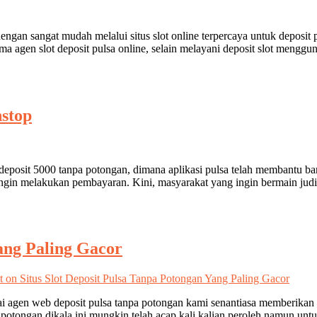
dengan sangat mudah melalui situs slot online terpercaya untuk depos
 agen slot deposit pulsa online, selain melayani deposit slot menggu
nstop
sa deposit 5000 tanpa potongan, dimana aplikasi pulsa telah membantu 
ngin melakukan pembayaran. Kini, masyarakat yang ingin bermain judi 
Yang Paling Gacor
t
on Situs Slot Deposit Pulsa Tanpa Potongan Yang Paling Gacor
gai agen web deposit pulsa tanpa potongan kami senantiasa memberikan 
potongan dikala ini mungkin telah acap kali kalian peroleh namun un