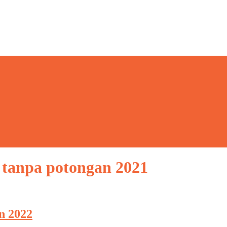
0 tanpa potongan 2021
n 2022