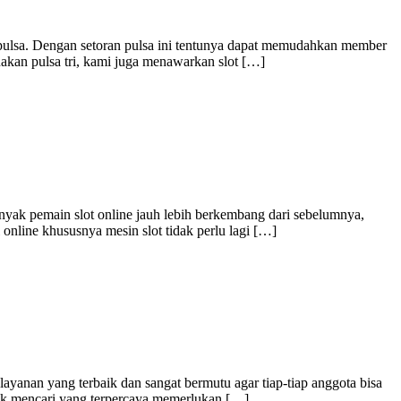
it pulsa. Dengan setoran pulsa ini tentunya dapat memudahkan member
nakan pulsa tri, kami juga menawarkan slot […]
banyak pemain slot online jauh lebih berkembang dari sebelumnya,
online khususnya mesin slot tidak perlu lagi […]
layanan yang terbaik dan sangat bermutu agar tiap-tiap anggota bisa
tuk mencari yang terpercaya memerlukan […]