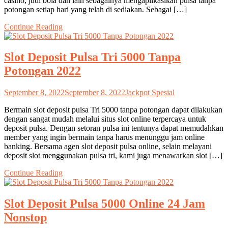
casino, judi bola dan lain sebagainya mengaplikasikan pulsa tanpa
potongan setiap hari yang telah di sediakan. Sebagai […]
Continue Reading
Slot Deposit Pulsa Tri 5000 Tanpa
Potongan 2022
September 8, 2022
September 8, 2022
Jackpot Spesial
Bermain slot deposit pulsa Tri 5000 tanpa potongan dapat dilakukan
dengan sangat mudah melalui situs slot online terpercaya untuk
deposit pulsa. Dengan setoran pulsa ini tentunya dapat memudahkan
member yang ingin bermain tanpa harus menunggu jam online
banking. Bersama agen slot deposit pulsa online, selain melayani
deposit slot menggunakan pulsa tri, kami juga menawarkan slot […]
Continue Reading
Slot Deposit Pulsa 5000 Online 24 Jam
Nonstop