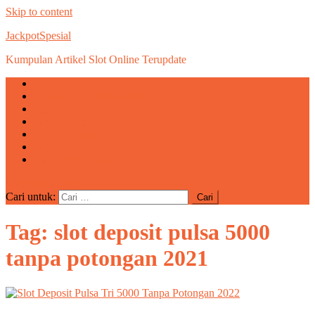
Skip to content
JackpotSpesial
Kumpulan Artikel Slot Online Terupdate
Home
Tips dan Trik Bermain Slot
Agen Slot
Togel Hongkong
Togel Singapura
Togel Sydney
Slot Deposit Pulsa
site mode button
Cari untuk:
Tag:
slot deposit pulsa 5000
tanpa potongan 2021