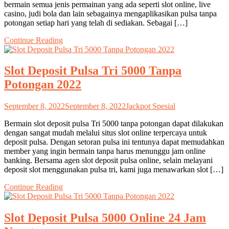
bermain semua jenis permainan yang ada seperti slot online, live
casino, judi bola dan lain sebagainya mengaplikasikan pulsa tanpa
potongan setiap hari yang telah di sediakan. Sebagai […]
Continue Reading
Slot Deposit Pulsa Tri 5000 Tanpa
Potongan 2022
September 8, 2022
September 8, 2022
Jackpot Spesial
Bermain slot deposit pulsa Tri 5000 tanpa potongan dapat dilakukan
dengan sangat mudah melalui situs slot online terpercaya untuk
deposit pulsa. Dengan setoran pulsa ini tentunya dapat memudahkan
member yang ingin bermain tanpa harus menunggu jam online
banking. Bersama agen slot deposit pulsa online, selain melayani
deposit slot menggunakan pulsa tri, kami juga menawarkan slot […]
Continue Reading
Slot Deposit Pulsa 5000 Online 24 Jam