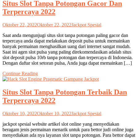
Situs Slot Tanpa Potongan Gacor Dan
Terpercaya 2022
Oktober 22, 2022
Oktober 22, 2022
Jackpot Spesial
Saat anda mengunjugi situs slot tanpa potongan paling gacor dan
terpercaya anda dapat melakukan deposit pulsa untuk memainkan
banyak permainan menghasilkan uang dari internet sangat mudah.
Saat ini agen slot pulsa yang paling direkomendasikan adalah situs
slot deposit pulsa 10rb tanpa potongan dan terpercaya di Indonesia.
Dengan daftar slot setoran pulsa, Anda juga dapat memainkan […]
Continue Reading
Situs Slot Tanpa Potongan Terbaik Dan
Terpercaya 2022
Oktober 10, 2022
Oktober 10, 2022
Jackpot Spesial
jackpot spesial website artikel slot online yang menyediakan
beragam jenis permainan menarik untuk para bettor judi online juga
menyediakan ada nya layanan slot tanpa potongan. Para bettor dapat