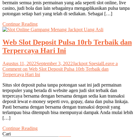
bermain semua jenis permainan yang ada seperti slot online, live
casino, judi bola dan lain sebagainya mengaplikasikan pulsa tanpa
potongan setiap hari yang telah di sediakan. Sebagai […]
Continue Reading
Web Slot Deposit Pulsa 10rb Terbaik dan
Terpercaya Hari Ini
Agustus 11, 2022
September 3, 2022
Jackpot Spesial
Leave a
Comment
on Web Slot Deposit Pulsa 10rb Terbaik dan
Terpercaya Hari Ini
Situs slot deposit pulsa tanpa potongan saat ini jadi permainan
terpopuler yang berada di website agen judi slot terbaik dan
terpercaya bersama dengan bersama dengan sedia kan transaksi
deposit lewat e-money seperti ovo, gopay, dana dan pulsa linkaja.
Pasti bersama dengan bersama dengan transaksi deposit yang
terlampau bisa ditempuh bisa mempunyai dampak Anda mulai lebih
[…]
Continue Reading
Cari