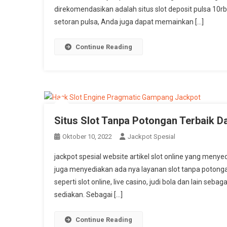
direkomendasikan adalah situs slot deposit pulsa 10rb
setoran pulsa, Anda juga dapat memainkan […]
Continue Reading
Situs Slot Tanpa Potongan Terbaik D
Oktober 10, 2022
Jackpot Spesial
jackpot spesial website artikel slot online yang meny
juga menyediakan ada nya layanan slot tanpa potong
seperti slot online, live casino, judi bola dan lain se
sediakan. Sebagai […]
Continue Reading