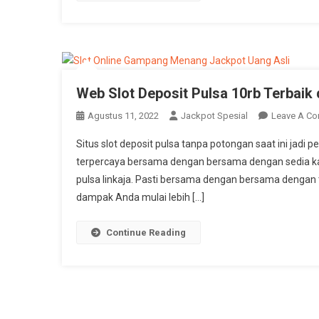
Web Slot Deposit Pulsa 10rb Terbaik 
Agustus 11, 2022
Jackpot Spesial
Leave A C
Situs slot deposit pulsa tanpa potongan saat ini jadi 
terpercaya bersama dengan bersama dengan sedia kan
pulsa linkaja. Pasti bersama dengan bersama dengan
dampak Anda mulai lebih […]
Continue Reading