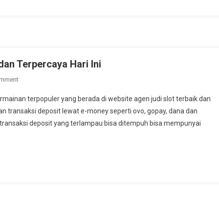
dan Terpercaya Hari Ini
On
omment
Web
permainan terpopuler yang berada di website agen judi slot terbaik dan
Slot
 transaksi deposit lewat e-money seperti ovo, gopay, dana dan
Deposit
 transaksi deposit yang terlampau bisa ditempuh bisa mempunyai
Pulsa
10rb
Terbaik
Dan
Terpercaya Hari
Ini