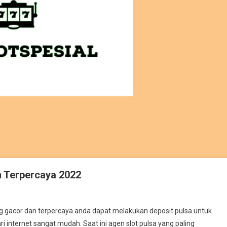
n Terpercaya 2022
ng gacor dan terpercaya anda dapat melakukan deposit pulsa untuk
nternet sangat mudah. Saat ini agen slot pulsa yang paling