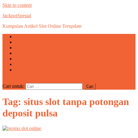
Skip to content
JackpotSpesial
Kumpulan Artikel Slot Online Terupdate
Home
Tips dan Trik Bermain Slot
Agen Slot
Togel Hongkong
Togel Singapura
Togel Sydney
Slot Deposit Pulsa
site mode button
Cari untuk:
Tag:
situs slot tanpa potongan
deposit pulsa