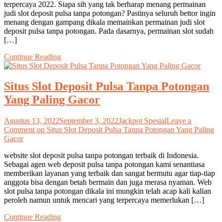
terpercaya 2022. Siapa sih yang tak berharap menang permainan
judi slot deposit pulsa tanpa potongan? Pastinya seluruh bettor ingin
menang dengan gampang dikala memainkan permainan judi slot
deposit pulsa tanpa potongan. Pada dasarnya, permainan slot sudah
[…]
Continue Reading
Situs Slot Deposit Pulsa Tanpa Potongan
Yang Paling Gacor
Agustus 13, 2022
September 3, 2022
Jackpot Spesial
Leave a
Comment
on Situs Slot Deposit Pulsa Tanpa Potongan Yang Paling
Gacor
website slot deposit pulsa tanpa potongan terbaik di Indonesia.
Sebagai agen web deposit pulsa tanpa potongan kami senantiasa
memberikan layanan yang terbaik dan sangat bermutu agar tiap-tiap
anggota bisa dengan betah bermain dan juga merasa nyaman. Web
slot pulsa tanpa potongan dikala ini mungkin telah acap kali kalian
peroleh namun untuk mencari yang terpercaya memerlukan […]
Continue Reading