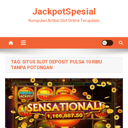
Skip
JackpotSpesial
to
content
Kumpulan Artikel Slot Online Terupdate
TAG:
SITUS SLOT DEPOSIT PULSA 10 RIBU
TANPA POTONGAN