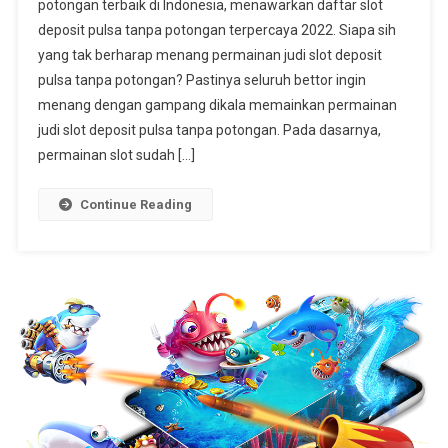
potongan terbaik di Indonesia, menawarkan daftar slot
deposit pulsa tanpa potongan terpercaya 2022. Siapa sih
yang tak berharap menang permainan judi slot deposit
pulsa tanpa potongan? Pastinya seluruh bettor ingin
menang dengan gampang dikala memainkan permainan
judi slot deposit pulsa tanpa potongan. Pada dasarnya,
permainan slot sudah […]
Continue Reading