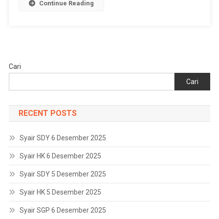
Continue Reading
Cari
Cari
RECENT POSTS
Syair SDY 6 Desember 2025
Syair HK 6 Desember 2025
Syair SDY 5 Desember 2025
Syair HK 5 Desember 2025
Syair SGP 6 Desember 2025