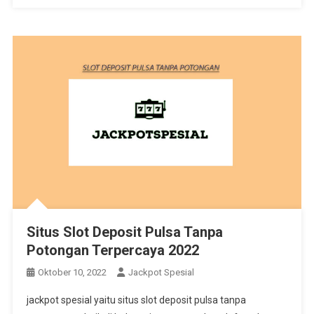
Situs Slot Deposit Pulsa Tanpa
Potongan Terpercaya 2022
Oktober 10, 2022
Jackpot Spesial
jackpot spesial yaitu situs slot deposit pulsa tanpa