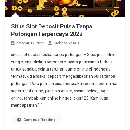
Situs Slot Deposit Pulsa Tanpa
Potongan Terpercaya 2022
Oktober 13, 2022
Jackpot Spesial
situs slot deposit pulsa tanpa potongan – Situs judi online
yang menyediakan berbagai macam permainan terbaik
untuk segala pecinta taruhan game online di Indonesia
termasuk transaksi deposit mengaplikasikan pulsa tanpa
potongan. Para pemain bisa merasakan semua permainan
seperti slot online, judi bola online, casino online, togel
online, tembak ikan online hingga joker123. Kami juga
mendapatkan […]
Continue Reading