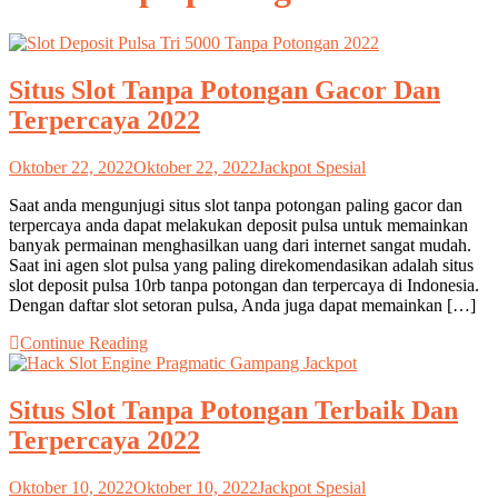
Situs Slot Tanpa Potongan Gacor Dan
Terpercaya 2022
Oktober 22, 2022
Oktober 22, 2022
Jackpot Spesial
Saat anda mengunjugi situs slot tanpa potongan paling gacor dan
terpercaya anda dapat melakukan deposit pulsa untuk memainkan
banyak permainan menghasilkan uang dari internet sangat mudah.
Saat ini agen slot pulsa yang paling direkomendasikan adalah situs
slot deposit pulsa 10rb tanpa potongan dan terpercaya di Indonesia.
Dengan daftar slot setoran pulsa, Anda juga dapat memainkan […]
Continue Reading
Situs Slot Tanpa Potongan Terbaik Dan
Terpercaya 2022
Oktober 10, 2022
Oktober 10, 2022
Jackpot Spesial