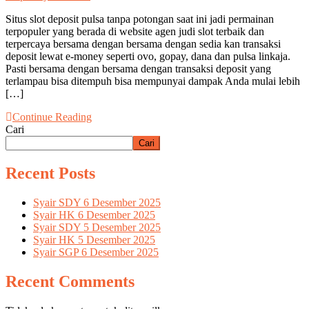
Situs slot deposit pulsa tanpa potongan saat ini jadi permainan
terpopuler yang berada di website agen judi slot terbaik dan
terpercaya bersama dengan bersama dengan sedia kan transaksi
deposit lewat e-money seperti ovo, gopay, dana dan pulsa linkaja.
Pasti bersama dengan bersama dengan transaksi deposit yang
terlampau bisa ditempuh bisa mempunyai dampak Anda mulai lebih
[…]
Continue Reading
Cari
Cari
Recent Posts
Syair SDY 6 Desember 2025
Syair HK 6 Desember 2025
Syair SDY 5 Desember 2025
Syair HK 5 Desember 2025
Syair SGP 6 Desember 2025
Recent Comments