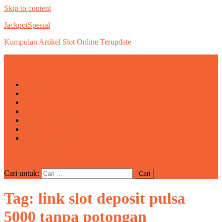
Skip to content
JackpotSpesial
Kumpulan Artikel Slot Online Terupdate
Home
Tips dan Trik Bermain Slot
Agen Slot
Togel Hongkong
Togel Singapura
Togel Sydney
Slot Deposit Pulsa
site mode button
Cari untuk:
Tag:
link slot deposit pulsa
5000 tanpa potongan