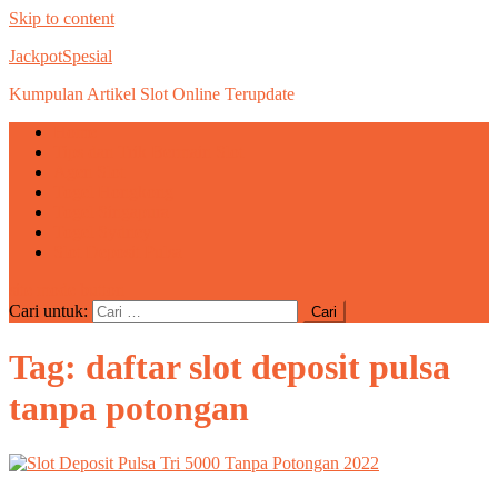
Skip to content
JackpotSpesial
Kumpulan Artikel Slot Online Terupdate
Home
Tips dan Trik Bermain Slot
Agen Slot
Togel Hongkong
Togel Singapura
Togel Sydney
Slot Deposit Pulsa
site mode button
Cari untuk:
Tag:
daftar slot deposit pulsa
tanpa potongan