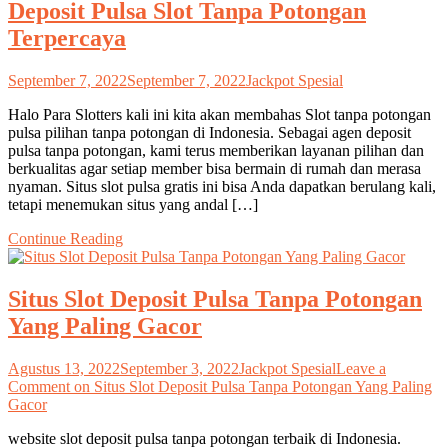
Deposit Pulsa Slot Tanpa Potongan
Terpercaya
September 7, 2022
September 7, 2022
Jackpot Spesial
Halo Para Slotters kali ini kita akan membahas Slot tanpa potongan
pulsa pilihan tanpa potongan di Indonesia. Sebagai agen deposit
pulsa tanpa potongan, kami terus memberikan layanan pilihan dan
berkualitas agar setiap member bisa bermain di rumah dan merasa
nyaman. Situs slot pulsa gratis ini bisa Anda dapatkan berulang kali,
tetapi menemukan situs yang andal […]
Continue Reading
Situs Slot Deposit Pulsa Tanpa Potongan
Yang Paling Gacor
Agustus 13, 2022
September 3, 2022
Jackpot Spesial
Leave a
Comment
on Situs Slot Deposit Pulsa Tanpa Potongan Yang Paling
Gacor
website slot deposit pulsa tanpa potongan terbaik di Indonesia.