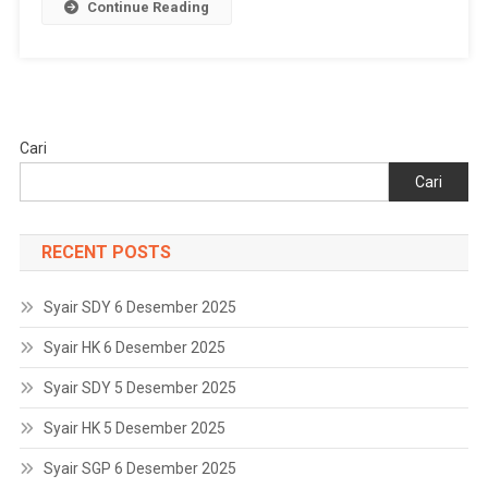
Continue Reading
Cari
Cari
RECENT POSTS
Syair SDY 6 Desember 2025
Syair HK 6 Desember 2025
Syair SDY 5 Desember 2025
Syair HK 5 Desember 2025
Syair SGP 6 Desember 2025