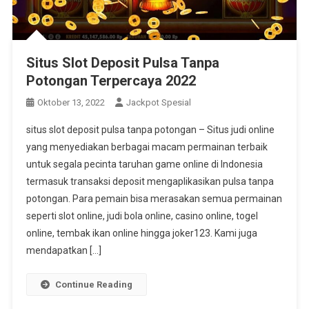
Situs Slot Deposit Pulsa Tanpa
Potongan Terpercaya 2022
Oktober 13, 2022
Jackpot Spesial
situs slot deposit pulsa tanpa potongan – Situs judi online
yang menyediakan berbagai macam permainan terbaik
untuk segala pecinta taruhan game online di Indonesia
termasuk transaksi deposit mengaplikasikan pulsa tanpa
potongan. Para pemain bisa merasakan semua permainan
seperti slot online, judi bola online, casino online, togel
online, tembak ikan online hingga joker123. Kami juga
mendapatkan […]
Continue Reading