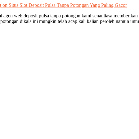
t
on Situs Slot Deposit Pulsa Tanpa Potongan Yang Paling Gacor
gai agen web deposit pulsa tanpa potongan kami senantiasa memberikan 
potongan dikala ini mungkin telah acap kali kalian peroleh namun un