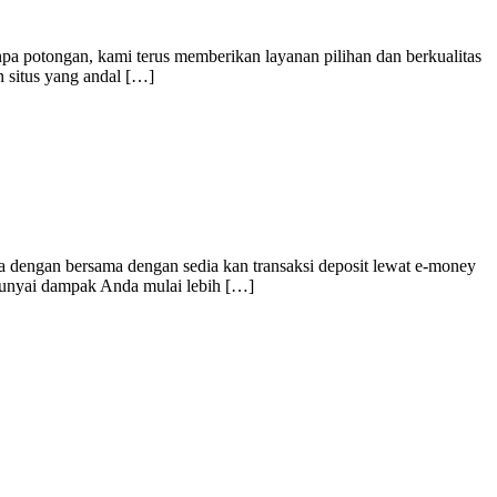
anpa potongan, kami terus memberikan layanan pilihan dan berkualitas
n situs yang andal […]
sama dengan bersama dengan sedia kan transaksi deposit lewat e-money
mpunyai dampak Anda mulai lebih […]