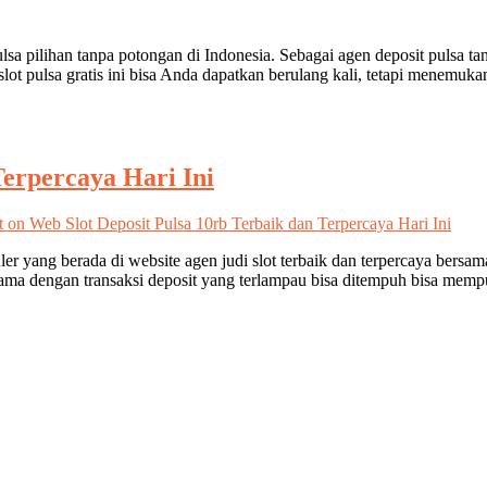
ulsa pilihan tanpa potongan di Indonesia. Sebagai agen deposit pulsa t
ot pulsa gratis ini bisa Anda dapatkan berulang kali, tetapi menemuka
Terpercaya Hari Ini
t
on Web Slot Deposit Pulsa 10rb Terbaik dan Terpercaya Hari Ini
puler yang berada di website agen judi slot terbaik dan terpercaya ber
ersama dengan transaksi deposit yang terlampau bisa ditempuh bisa me