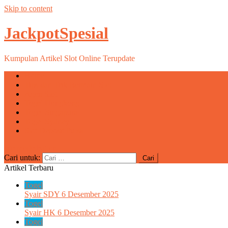
Skip to content
JackpotSpesial
Kumpulan Artikel Slot Online Terupdate
Home
Tips dan Trik Bermain Slot
Agen Slot
Togel Hongkong
Togel Singapura
Togel Sydney
Slot Deposit Pulsa
site mode button
Cari untuk:
Artikel Terbaru
Togel
Syair SDY 6 Desember 2025
Togel
Syair HK 6 Desember 2025
Togel