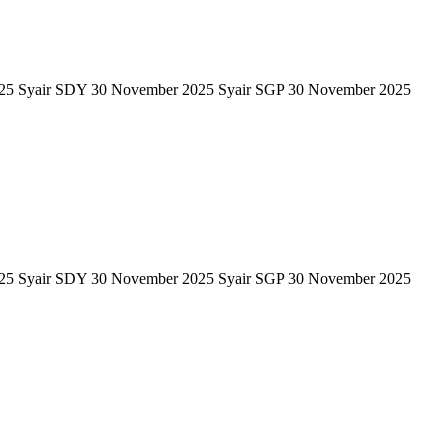
2025 Syair SDY 30 November 2025 Syair SGP 30 November 2025
2025 Syair SDY 30 November 2025 Syair SGP 30 November 2025