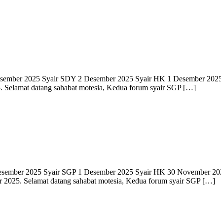
 Desember 2025 Syair SDY 2 Desember 2025 Syair HK 1 Desember 202
 Selamat datang sahabat motesia, Kedua forum syair SGP […]
1 Desember 2025 Syair SGP 1 Desember 2025 Syair HK 30 November 
 2025. Selamat datang sahabat motesia, Kedua forum syair SGP […]