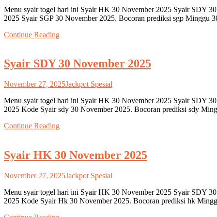
Menu syair togel hari ini Syair HK 30 November 2025 Syair SDY
2025 Syair SGP 30 November 2025. Bocoran prediksi sgp Minggu 30
Continue Reading
Syair SDY 30 November 2025
November 27, 2025
Jackpot Spesial
Menu syair togel hari ini Syair HK 30 November 2025 Syair SDY
2025 Kode Syair sdy 30 November 2025. Bocoran prediksi sdy Ming
Continue Reading
Syair HK 30 November 2025
November 27, 2025
Jackpot Spesial
Menu syair togel hari ini Syair HK 30 November 2025 Syair SDY
2025 Kode Syair Hk 30 November 2025. Bocoran prediksi hk Minggu