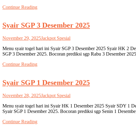
Continue Reading
Syair SGP 3 Desember 2025
November 29, 2025
Jackpot Spesial
Menu syair togel hari ini Syair SGP 3 Desember 2025 Syair HK 2
SGP 3 Desember 2025. Bocoran prediksi sgp Rabu 3 Desember 2025.
Continue Reading
Syair SGP 1 Desember 2025
November 28, 2025
Jackpot Spesial
Menu syair togel hari ini Syair HK 1 Desember 2025 Syair SDY 
Syair SGP 1 Desember 2025. Bocoran prediksi sgp Senin 1 Desember
Continue Reading