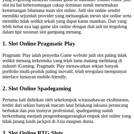
slot ini hal keberuntungan cukup dominan untuk menemukan
kemenangan bilamana main slot online. Judi slot online sendiri
memiliki sejumlah provider yang meluangkan mesin slot online serta
memiliki tidak sedikit sekali yang dapat kamu mainkan. Dan yang
lebih hebat nya lagi game slot online dengan duit asli ini tergolong
dalam tipe susunan slot gampang menang.
1. Slot Online Pragmatic Play
Pragmatic Play ialah penyedia Game website judi slot paling tidak
sedikit menang terkemuka yang telah lama malang melintang di
industri iGaming. Pragmatic Play menawarkan sekian banyak
portfolio multi-produk paling inovatif, telah teregulasi mempunyai
interface lumayan mobile-friendly.
2. Slot Online Spadegaming
Pertama kali didirikan oleh sekelompok wirausahawan eksibisionis,
terdiri dari sekian banyak macam latar belakang laksana perancang
berbakat dan pun insinyur profesional, spadegaming sudah
berkembang menjadi pengembangperangkat empuk slot online yang
tidak jarang kasih jackpot di Asia maupun dunia.
3. Slot Online RTG Slots