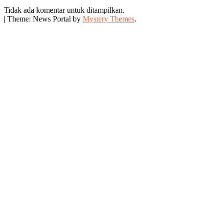
Tidak ada komentar untuk ditampilkan.
|
Theme: News Portal by
Mystery Themes
.