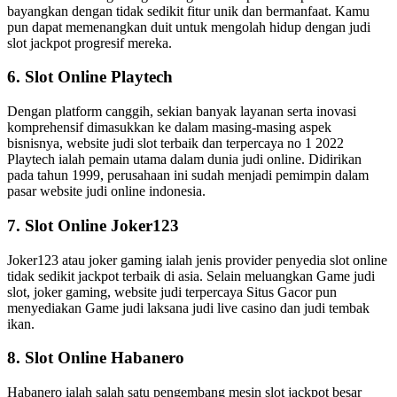
bayangkan dengan tidak sedikit fitur unik dan bermanfaat. Kamu
pun dapat memenangkan duit untuk mengolah hidup dengan judi
slot jackpot progresif mereka.
6. Slot Online Playtech
Dengan platform canggih, sekian banyak layanan serta inovasi
komprehensif dimasukkan ke dalam masing-masing aspek
bisnisnya, website judi slot terbaik dan terpercaya no 1 2022
Playtech ialah pemain utama dalam dunia judi online. Didirikan
pada tahun 1999, perusahaan ini sudah menjadi pemimpin dalam
pasar website judi online indonesia.
7. Slot Online Joker123
Joker123 atau joker gaming ialah jenis provider penyedia slot online
tidak sedikit jackpot terbaik di asia. Selain meluangkan Game judi
slot, joker gaming, website judi terpercaya Situs Gacor pun
menyediakan Game judi laksana judi live casino dan judi tembak
ikan.
8. Slot Online Habanero
Habanero ialah salah satu pengembang mesin slot jackpot besar