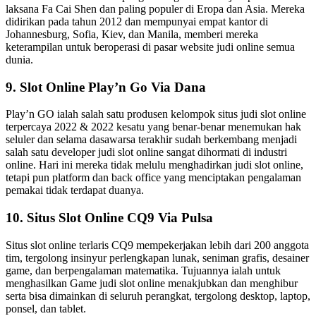
laksana Fa Cai Shen dan paling populer di Eropa dan Asia. Mereka
didirikan pada tahun 2012 dan mempunyai empat kantor di
Johannesburg, Sofia, Kiev, dan Manila, memberi mereka
keterampilan untuk beroperasi di pasar website judi online semua
dunia.
9. Slot Online Play’n Go Via Dana
Play’n GO ialah salah satu produsen kelompok situs judi slot online
terpercaya 2022 & 2022 kesatu yang benar-benar menemukan hak
seluler dan selama dasawarsa terakhir sudah berkembang menjadi
salah satu developer judi slot online sangat dihormati di industri
online. Hari ini mereka tidak melulu menghadirkan judi slot online,
tetapi pun platform dan back office yang menciptakan pengalaman
pemakai tidak terdapat duanya.
10. Situs Slot Online CQ9 Via Pulsa
Situs slot online terlaris CQ9 mempekerjakan lebih dari 200 anggota
tim, tergolong insinyur perlengkapan lunak, seniman grafis, desainer
game, dan berpengalaman matematika. Tujuannya ialah untuk
menghasilkan Game judi slot online menakjubkan dan menghibur
serta bisa dimainkan di seluruh perangkat, tergolong desktop, laptop,
ponsel, dan tablet.