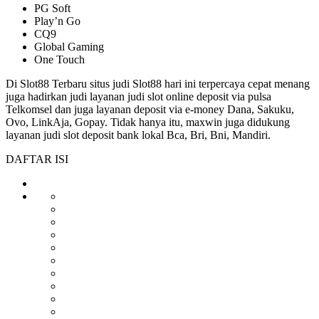
PG Soft
Play’n Go
CQ9
Global Gaming
One Touch
Di Slot88 Terbaru situs judi Slot88 hari ini terpercaya cepat menang
juga hadirkan judi layanan judi slot online deposit via pulsa
Telkomsel dan juga layanan deposit via e-money Dana, Sakuku,
Ovo, LinkAja, Gopay. Tidak hanya itu, maxwin juga didukung
layanan judi slot deposit bank lokal Bca, Bri, Bni, Mandiri.
DAFTAR ISI