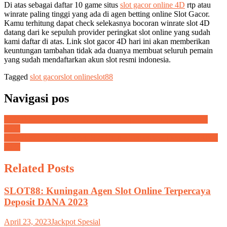
Di atas sebagai daftar 10 game situs
slot gacor online 4D
rtp atau
winrate paling tinggi yang ada di agen betting online Slot Gacor.
Kamu terhitung dapat check selekasnya bocoran winrate slot 4D
datang dari ke sepuluh provider peringkat slot online yang sudah
kami daftar di atas. Link slot gacor 4D hari ini akan memberikan
keuntungan tambahan tidak ada duanya membuat seluruh pemain
yang sudah mendaftarkan akun slot resmi indonesia.
Tagged
slot gacor
slot online
slot88
Navigasi pos
SLOT88: Sragen Agen Slot Online Terpercaya Deposit DANA
2023
SLOT88: Lumajang Agen Slot Online Terpercaya Deposit DANA
2023
Related Posts
SLOT88: Kuningan Agen Slot Online Terpercaya
Deposit DANA 2023
April 23, 2023
Jackpot Spesial