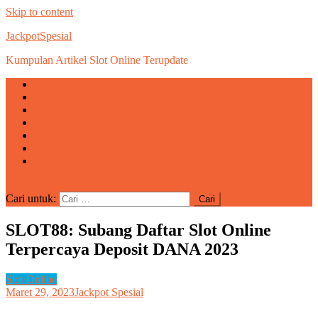
Skip to content
JackpotSpesial
Kumpulan Artikel Slot Online Terupdate
Home
Tips dan Trik Bermain Slot
Agen Slot
Togel Hongkong
Togel Singapura
Togel Sydney
Slot Deposit Pulsa
site mode button
Cari untuk:
SLOT88: Subang Daftar Slot Online
Terpercaya Deposit DANA 2023
Slot Online
Maret 29, 2023
Jackpot Spesial