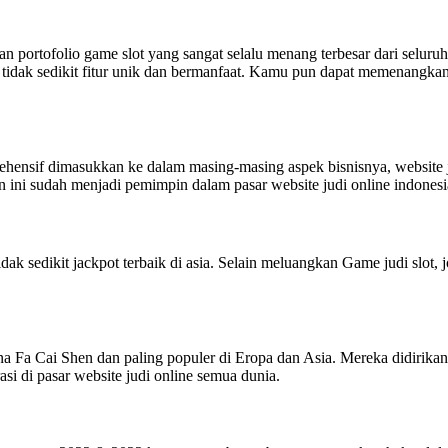
portofolio game slot yang sangat selalu menang terbesar dari seluruh 
ak sedikit fitur unik dan bermanfaat. Kamu pun dapat memenangkan du
hensif dimasukkan ke dalam masing-masing aspek bisnisnya, website ju
n ini sudah menjadi pemimpin dalam pasar website judi online indonesi
tidak sedikit jackpot terbaik di asia. Selain meluangkan Game judi slot
ana Fa Cai Shen dan paling populer di Eropa dan Asia. Mereka didiri
si di pasar website judi online semua dunia.