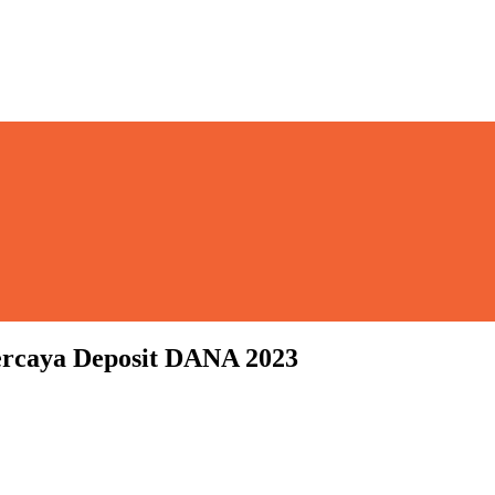
ercaya Deposit DANA 2023