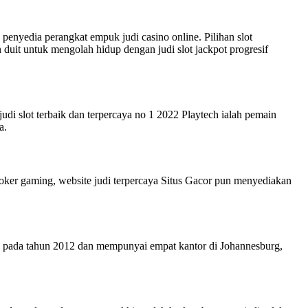
penyedia perangkat empuk judi casino online. Pilihan slot
it untuk mengolah hidup dengan judi slot jackpot progresif
di slot terbaik dan terpercaya no 1 2022 Playtech ialah pemain
a.
, joker gaming, website judi terpercaya Situs Gacor pun menyediakan
kan pada tahun 2012 dan mempunyai empat kantor di Johannesburg,