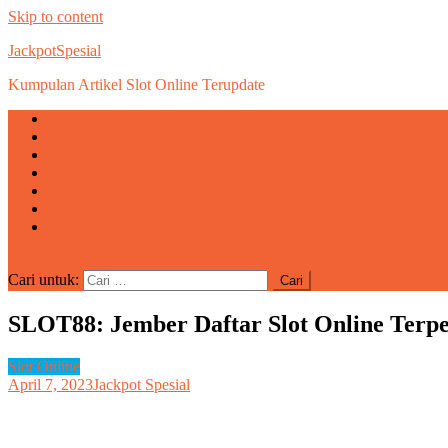
Skip to content
JackpotSpesial
Kumpulan Artikel Slot Online Terupdate
Home
Tips dan Trik Bermain Slot
Agen Slot
Togel Hongkong
Togel Singapura
Togel Sydney
Slot Deposit Pulsa
site mode button
Cari untuk:
SLOT88: Jember Daftar Slot Online Terp
Slot Online
April 7, 2023
Jackpot Spesial