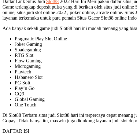
Daftar Link Situs Judi
Slot88
2022 Hari Ini Merupakan daftar situs jud
Game terlengkap deposit pulsa yang di berikan oleh situs judi online 
online, situs judi slot online 2022 , poker online, arcade online. Si
layanan terkemuka untuk para pemain Situs Gacor Slot88 online Indo
Ada banyak sekali game judi Slot88 hari ini mudah menang yang bisa k
Pragmatic Play Slot Online
Joker Gaming
Spadegaming
RTG Slot
Flow Gaming
Microgaming
Playtech
Habanero Slot
PG Soft
Play’n Go
CQ9
Global Gaming
One Touch
Di Slot88 Terbaru situs judi Slot88 hari ini terpercaya cepat menang
Gopay. Tidak hanya itu, maxwin juga didukung layanan judi slot depos
DAFTAR ISI