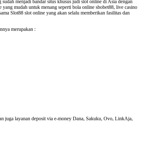
ng sudah menjadi bandar situs khusus judi slot online di Asia dengan
yang mudah untuk menang seperti bola online sbobet88, live casino
sama Slot88 slot online yang akan selalu memberikan fasilitas dan
ainnya merupakan :
el dan juga layanan deposit via e-money Dana, Sakuku, Ovo, LinkAja,