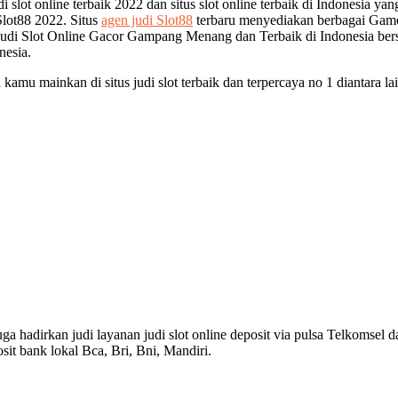
i slot online terbaik 2022 dan situs slot online terbaik di Indonesia ya
Slot88 2022. Situs
agen judi Slot88
terbaru menyediakan berbagai Game 
tus Judi Slot Online Gacor Gampang Menang dan Terbaik di Indonesia ber
nesia.
amu mainkan di situs judi slot terbaik dan terpercaya no 1 diantara l
 juga hadirkan judi layanan judi slot online deposit via pulsa Telkoms
it bank lokal Bca, Bri, Bni, Mandiri.