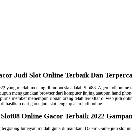
acor Judi Slot Online Terbaik Dan Terperc
a 2022 yang mudah menang di Indonesia adalah Slot88. Agen judi online
ataupun menggunakan browser dari komputer jinjing ataupun hand phone
sempurna member menempuh ribuan orang telah terdaftar di web judi 
 hasilkan dari game judi slot lengkap atau judi online.
i Slot88 Online Gacor Terbaik 2022 Gamp
yang tergolong lumayan mudah guna di mainkan. Dalam Game judi slot